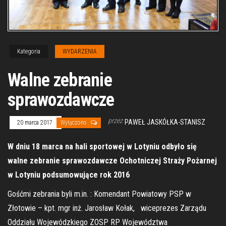
Kategoria
WYDARZENIA
Walne zebranie
sprawozdawcze
przez
PAWEŁ JASKÓŁKA-STANISZ
20 marca 2017
Wyłączono
W dniu 18 marca na hali sportowej w Lotyniu odbyło się
walne zebranie sprawozdawcze Ochotniczej Straży Pożarnej
w Lotyniu podsumowujące rok 2016
Gośćmi zebrania byli m.in. : Komendant Powiatowy PSP w
Złotowie – kpt. mgr inż. Jarosław Kołak, wiceprezes Zarządu
Oddziału Wojewódzkiego ZOSP RP Województwa