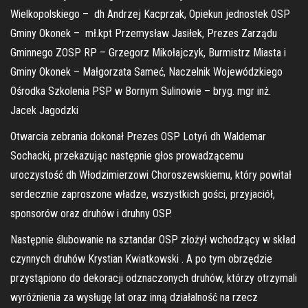
Wielkopolskiego – dh Andrzej Kacprzak, Opiekun jednostek OSP
Gminy Okonek – mł.kpt Przemysław Jasiłek, Prezes Zarządu
Gminnego ZOSP RP – Grzegorz Mikołajczyk, Burmistrz Miasta i
Gminy Okonek – Małgorzata Sameć, Naczelnik Wojewódzkiego
Ośrodka Szkolenia PSP w Bornym Sulinowie – bryg. mgr inż.
Jacek Jagodzki
Otwarcia zebrania dokonał Prezes OSP Lotyń dh Waldemar
Sochacki, przekazując następnie głos prowadzącemu
uroczystość dh Włodzimierzowi Choroszewskiemu, który powitał
serdecznie zaproszone władze, wszystkich gości, przyjaciół,
sponsorów oraz druhów i druhny OSP.
Następnie ślubowanie na sztandar OSP złożył wchodzący w skład
czynnych druhów Krystian Kwiatkowski . A po tym obrzędzie
przystąpiono do dekoracji odznaczonych druhów, którzy otrzymali
wyróżnienia za wysługę lat oraz inną działalność na rzecz