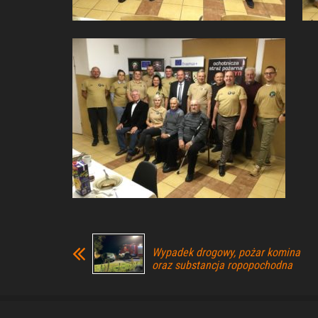
Wypadek drogowy, pożar komina
oraz substancja ropopochodna