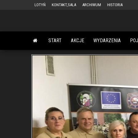
Przejdź
LOTYŃ
KONTAKT,SALA
ARCHIWUM
HISTORIA
do
treści
START
AKCJE
WYDARZENIA
PO