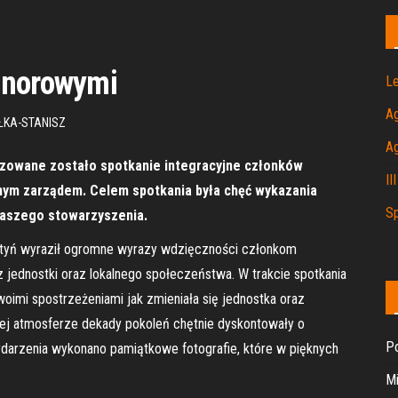
onorowymi
Le
A
ŁKA-STANISZ
A
izowane zostało spotkanie integracyjne członków
II
nym zarządem. Celem spotkania była chęć wykazania
Sp
naszego stowarzyszenia.
Lotyń wyraził ogromne wyrazy wdzięczności członkom
jednostki oraz lokalnego społeczeństwa. W trakcie spotkania
swoimi spostrzeżeniami jak zmieniała się jednostka oraz
iłej atmosferze dekady pokoleń chętnie dyskontowały o
Po
wydarzenia wykonano pamiątkowe fotografie, które w pięknych
Mi