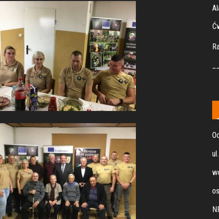
Al
Ćw
R
_
Oc
ul
wo
os
N