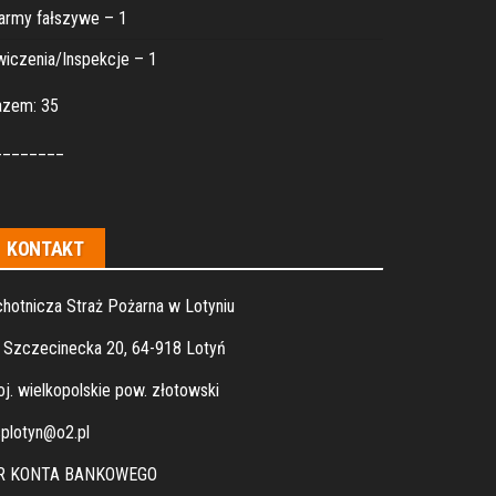
army fałszywe – 1
iczenia/Inspekcje – 1
azem: 35
________
KONTAKT
hotnicza Straż Pożarna w Lotyniu
. Szczecinecka 20, 64-918 Lotyń
j. wielkopolskie pow. złotowski
plotyn@o2.pl
R KONTA BANKOWEGO