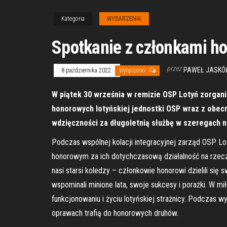
Kategoria
WYDARZENIA
Spotkanie z członkami h
przez
PAWEŁ JASKÓ
8 października 2022
Wyłączono
W piątek 30 września w remizie OSP Lotyń zorgan
honorowych lotyńskiej jednostki OSP wraz z obec
wdzięczności za długoletnią służbę w szeregach 
Podczas wspólnej kolacji integracyjnej zarząd OSP 
honorowym za ich dotychczasową działalność na rzecz 
nasi starsi koledzy – członkowie honorowi dzielili się 
wspominali minione lata, swoje sukcesy i porażki. W m
funkcjonowaniu i życiu lotyńskiej strażnicy. Podczas 
oprawach trafią do honorowych druhów.