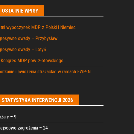
OSTATNIE WPISY
tni wypoczynek MDP z Polski i Niemiec
gresywne owady – Przybysław
gresywne owady – Lotyń
I Kongres MDP pow. złotowskiego
otkanie i ćwiczenia strażackie w ramach FWP-N
STATYSTYKA INTERWENCJI 2026
żary – 9
ejscowe zagrożenia – 24