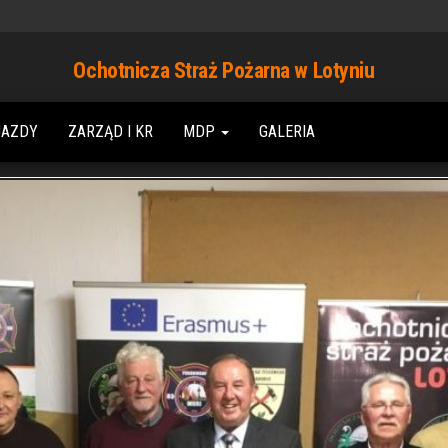
Ochotnicza Straż Pożarna w Lotyniu
JAZDY
ZARZĄD I KR
MDP
GALERIA