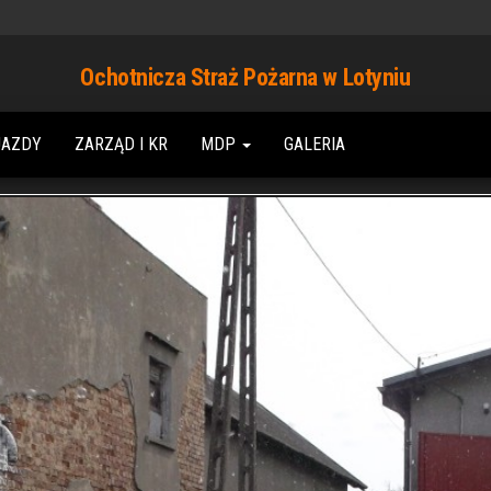
Ochotnicza Straż Pożarna w Lotyniu
JAZDY
ZARZĄD I KR
MDP
GALERIA