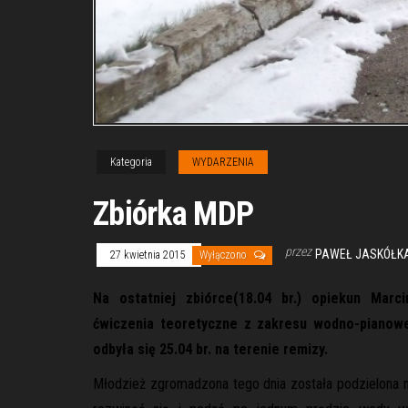
Kategoria
WYDARZENIA
Zbiórka MDP
przez
PAWEŁ JASKÓŁKA
27 kwietnia 2015
Wyłączono
Na ostatniej zbiórce(18.04 br.) opiekun Marc
ćwiczenia teoretyczne z zakresu wodno-pianowe
odbyła się 25.04 br. na terenie remizy.
Młodzież zgromadzona tego dnia została podzielona n