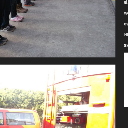
ul
wo
os
N
8