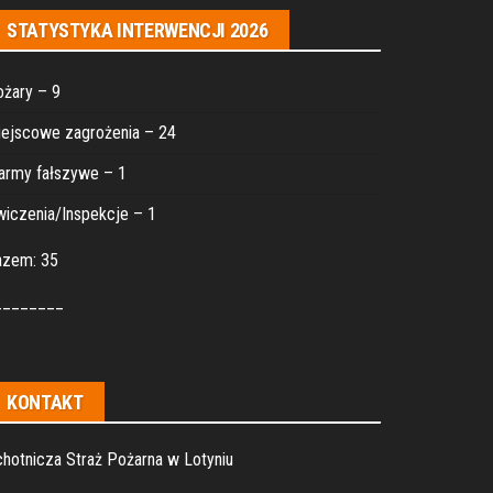
STATYSTYKA INTERWENCJI 2026
żary – 9
ejscowe zagrożenia – 24
army fałszywe – 1
iczenia/Inspekcje – 1
azem: 35
________
KONTAKT
hotnicza Straż Pożarna w Lotyniu