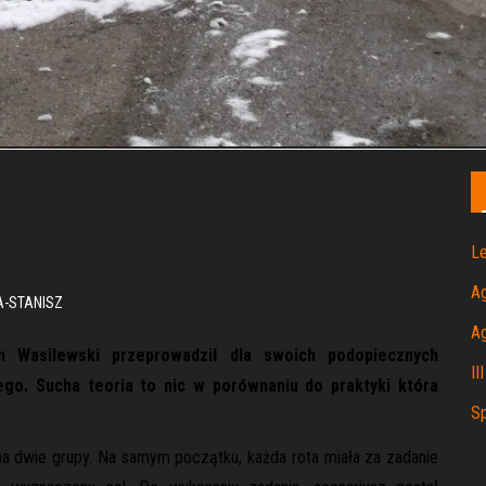
Le
A
-STANISZ
A
in Wasilewski przeprowadził dla swoich podopiecznych
II
go. Sucha teoria to nic w porównaniu do praktyki która
Sp
a dwie grupy. Na samym początku, każda rota miała za zadanie