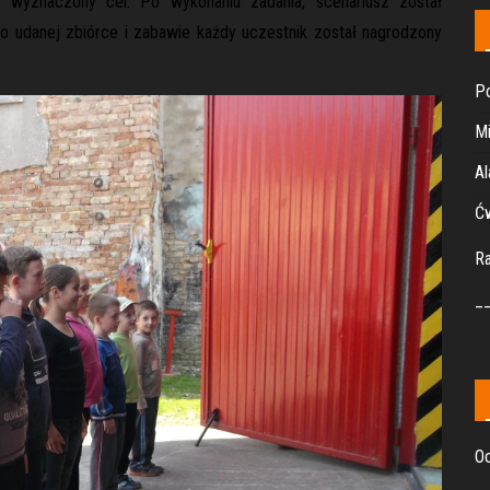
wyznaczony cel. Po wykonaniu zadania, scenariusz został
Po udanej zbiórce i zabawie każdy uczestnik został nagrodzony
Po
Mi
Al
Ćw
R
_
Oc