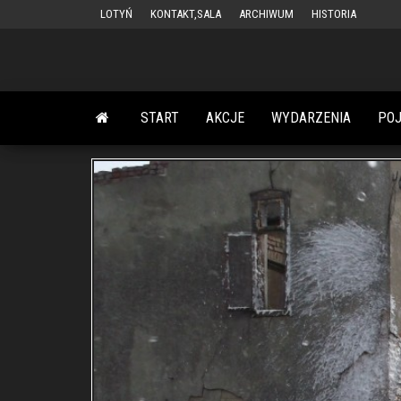
Przejdź
LOTYŃ
KONTAKT,SALA
ARCHIWUM
HISTORIA
do
treści
START
AKCJE
WYDARZENIA
PO