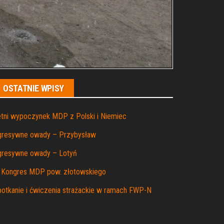
OSTATNIE WPISY
tni wypoczynek MDP z Polski i Niemiec
gresywne owady – Przybysław
gresywne owady – Lotyń
I Kongres MDP pow. złotowskiego
otkanie i ćwiczenia strażackie w ramach FWP-N