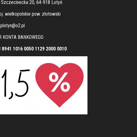
. Szczecinecka 20, 64-918 Lotyń
j. wielkopolskie pow. złotowski
plotyn@o2.pl
R KONTA BANKOWEGO
8 8941 1016 0050 1129 2000 0010