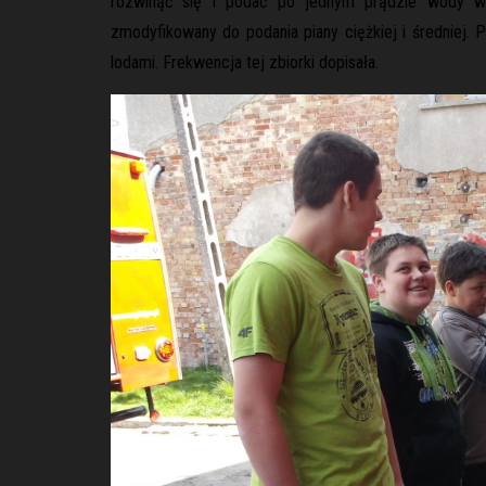
rozwinąć się i podać po jednym prądzie wody w 
zmodyfikowany do podania piany ciężkiej i średniej. 
lodami. Frekwencja tej zbiorki dopisała.