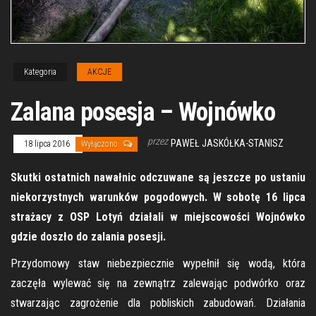
Kategoria
AKCJE
Zalana posesja – Wojnówko
przez
PAWEŁ JASKÓŁKA-STANISZ
18 lipca 2016
Wyłączono
Skutki ostatnich nawałnic odczuwane są jeszcze po ustaniu
niekorzystnych warunków pogodowych. W sobotę 16 lipca
strażacy z OSP Lotyń działali w miejscowości Wojnówko
gdzie doszło do zalania posesji.
Przydomowy staw niebezpiecznie wypełnił się wodą, która
zaczęła wylewać się na zewnątrz zalewając podwórko oraz
stwarzając zagrożenie dla pobliskich zabudowań. Działania