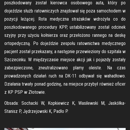
poszkodowany został kierowca osobowego auta, który po
dojeździe służb ratowniczych znajdował się poza samochodem w
pozycji leżącej. Rota medyczna strażaków wdrożyła co do
poszkodowanego procedury KPP, ustabilizowany został odcinek
szyjny przy użyciu kołnierza oraz przełożono rannego na deskę
ortopedyczną. Po dojeździe zespołu ratownictwa medycznego
pacjent został przekazany, a następnie przewieziony do szpitala w
Szczecinku. W międzyczasie miejsce akcji jak i pojazdy zostały
zabezpieczone, zneutralizowano plamy oleiste. Na czas
prowadzonych działań ruch na DK-11 odbywał się wahadłowo.
Działania trwały ponad godzinę, na miejsce przybył również oficer
z KP PSP w Złotowie.
Obsada: Sochacki W, Kopkiewicz K, Wasilewski M, Jaskółka-
Stanisz P, Jędrzejowski K, Padło P.