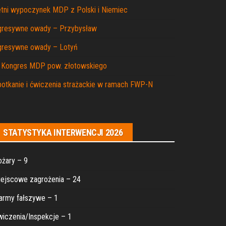
tni wypoczynek MDP z Polski i Niemiec
gresywne owady – Przybysław
gresywne owady – Lotyń
I Kongres MDP pow. złotowskiego
otkanie i ćwiczenia strażackie w ramach FWP-N
STATYSTYKA INTERWENCJI 2026
żary – 9
ejscowe zagrożenia – 24
army fałszywe – 1
iczenia/Inspekcje – 1