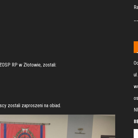
R
_
Oc
OSP RP w Złotowie, zostali:
ul
wo
os
y zostali zaproszeni na obiad.
N
8