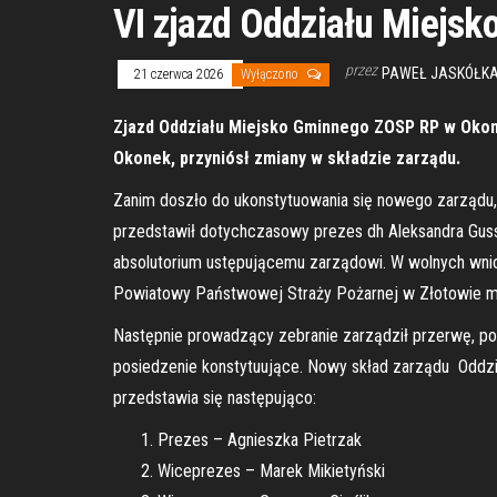
VI zjazd Oddziału Miejs
przez
PAWEŁ JASKÓŁKA
21 czerwca 2026
Wyłączono
Zjazd Oddziału Miejsko Gminnego ZOSP RP w Okonku
Okonek, przyniósł zmiany w składzie zarządu.
Zanim doszło do ukonstytuowania się nowego zarządu, i
przedstawił dotychczasowy prezes dh Aleksandra Guss N
absolutorium ustępującemu zarządowi. W wolnych wnio
Powiatowy Państwowej Straży Pożarnej w Złotowie ml
Następnie prowadzący zebranie zarządził przerwę, pod
posiedzenie konstytuujące. Nowy skład zarządu Oddzia
przedstawia się następująco:
Prezes – Agnieszka Pietrzak
Wiceprezes – Marek Mikietyński