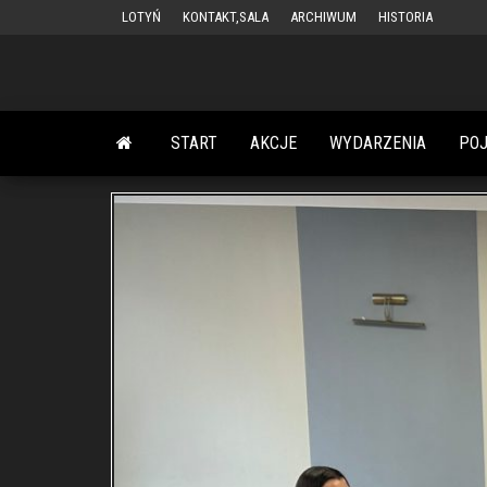
Przejdź
LOTYŃ
KONTAKT,SALA
ARCHIWUM
HISTORIA
do
treści
START
AKCJE
WYDARZENIA
PO