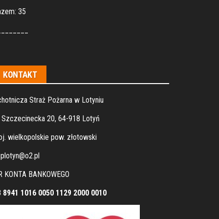
azem: 35
________
KONTAKT
hotnicza Straż Pożarna w Lotyniu
. Szczecinecka 20, 64-918 Lotyń
j. wielkopolskie pow. złotowski
plotyn@o2.pl
R KONTA BANKOWEGO
8 8941 1016 0050 1129 2000 0010