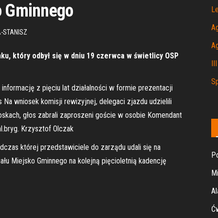
ko Gminnego
Le
A
-STANISZ
A
, który odbył się w dniu 19 czerwca w świetlicy OSP
II
Sp
nformację z pięciu lat działalności w formie prezentacji
a wniosek komisji rewizyjnej, delegaci zjazdu udzielili
skach, głos zabrali zaproszeni goście w osobie Komendant
.bryg. Krzysztof Olczak
czas której przedstawiciele do zarządu udali się na
Po
łu Miejsko Gminnego na kolejną pięcioletnią kadencję
Mi
Al
Ćw