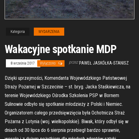
Kategoria
WYDARZENIA
Wakacyjne spotkanie MDP
przez
PAWEŁ JASKÓŁKA-STANISZ
8 września 2017
Wyłączono
Dzięki uprzejmości, Komendanta Wojewódzkiego Państwowej
Straży Pożarnej w Szczecinie – st. bryg. Jacka Staśkiewicza, na
terenie Wojewódzkiego Ośrodka Szkolenia PSP w Bornem
Sulinowie odbyło się spotkanie młodzieży z Polski i Niemiec.
Organizatorem całego przedsięwzięcia była Ochotnicza Straż
Pożarna z Lotynia (woj. wielkopolskie). Biwak, który odbył się w
dniach od 30 lipca do 6 sierpnia przebiegł bardzo sprawnie,
wesoło i z dużym pożytkiem dla młodych adeptów sztuki