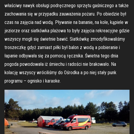
właściwy nawyk obsługi podręcznego sprzętu gaśniczego a także
zachowania się w przypadku zauważenia pożaru. Po obiedzie był
czas na zajęcia nad wodą. Pływanie na bananie, na kole, kąpiele w
jeziorze oraz siatkówka plażowa to były zajęcia rekreacyjne gdzie
wszyscy mogli się świetnie bawić. Siatkówkę zmodyfikowaliśmy
troszeczkę gdyż zamiast piłki był balon z wodą a pobieranie i
łapanie odbywała się za pomocą ręcznika. Świetna tego dnia
pogoda powodowała iż śmiechu i radości nie brakowało. Na
kolację wszyscy wróciliśmy do Ośrodka a po niej stały punk
programu – ognisko i karaoke.