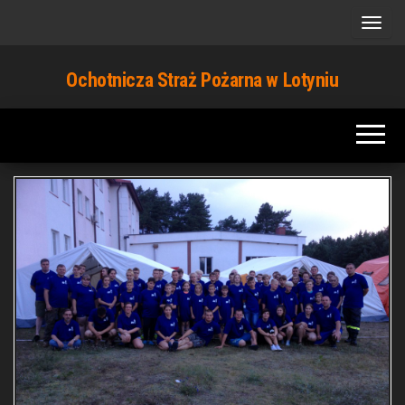
Przejdź
do
treści
Ochotnicza Straż Pożarna w Lotyniu