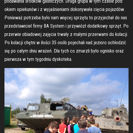
podawania środków gaśniczych. Druga grupa w tym czasie pod
okiem opiekunów i z wyjaśnieniami dokonywała cięcia pojazdów.
Ponieważ potrzeba było nam więcej sprzętu to przyjechał do nas
przedstawiciel firmy BA System i przywiózł dodatkowy sprzęt. Po
przerwie obiadowej zajęcia trwały z małymi przerwami do kolacji.
Po kolacji chętni w ilości 35 osób pojechali nad jezioro ochłodzić
się po całym dniu wrażeń. Dla tych co zmarzli było ognisko oraz
pierwsza w tym tygodniu dyskoteka.