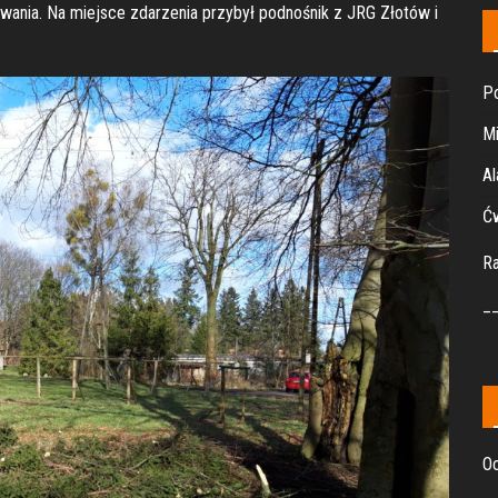
owania. Na miejsce zdarzenia przybył podnośnik z JRG Złotów i
Po
Mi
Al
Ćw
R
_
Oc