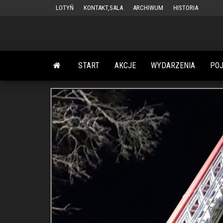
Przejdź
LOTYŃ
KONTAKT,SALA
ARCHIWUM
HISTORIA
do
treści
START
AKCJE
WYDARZENIA
PO