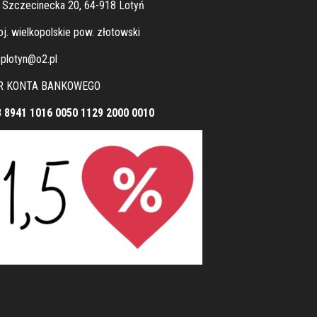
. Szczecinecka 20, 64-918 Lotyń
j. wielkopolskie pow. złotowski
plotyn@o2.pl
R KONTA BANKOWEGO
8 8941 1016 0050 1129 2000 0010