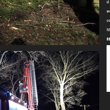
ul
wo
os
N
8