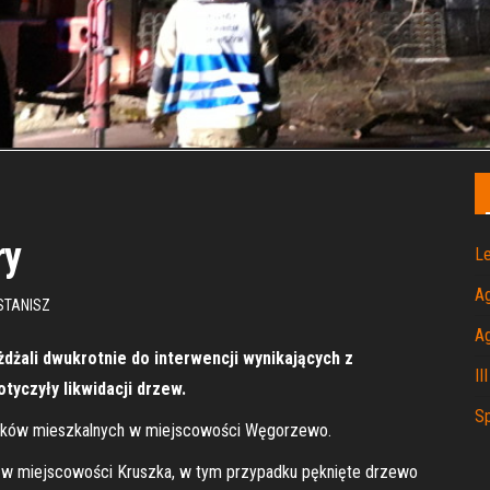
ry
Le
A
STANISZ
A
żdżali dwukrotnie do interwencji wynikających z
II
tyczyły likwidacji drzew.
Sp
loków mieszkalnych w miejscowości Węgorzewo.
j w miejscowości Kruszka, w tym przypadku pęknięte drzewo