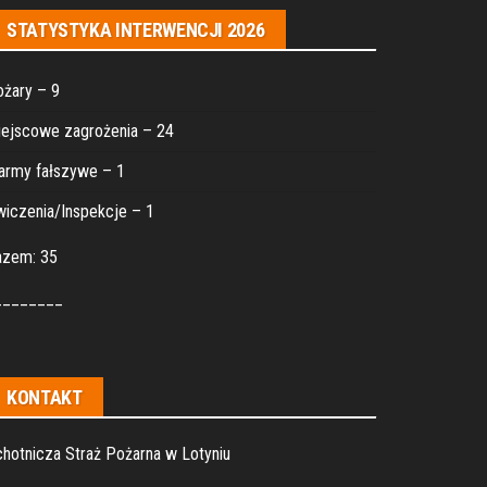
STATYSTYKA INTERWENCJI 2026
żary – 9
ejscowe zagrożenia – 24
army fałszywe – 1
iczenia/Inspekcje – 1
azem: 35
________
KONTAKT
hotnicza Straż Pożarna w Lotyniu