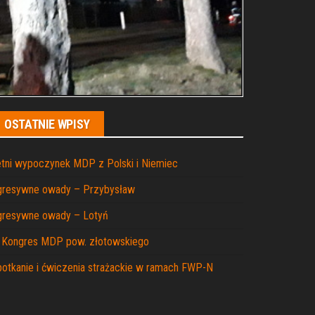
OSTATNIE WPISY
tni wypoczynek MDP z Polski i Niemiec
gresywne owady – Przybysław
gresywne owady – Lotyń
I Kongres MDP pow. złotowskiego
otkanie i ćwiczenia strażackie w ramach FWP-N