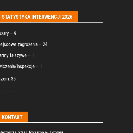
STATYSTYKA INTERWENCJI 2026
żary – 9
ejscowe zagrożenia – 24
army fałszywe – 1
iczenia/Inspekcje – 1
azem: 35
________
KONTAKT
hotnicza Straż Pożarna w Lotyniu