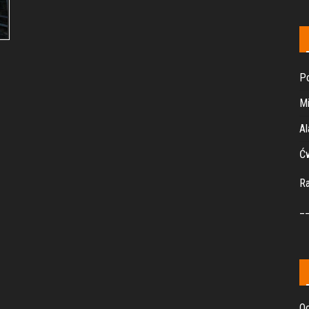
Po
Mi
Al
Ćw
R
_
Oc