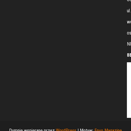
ul
wo
os
N
8
Dumnie wspierane przez
WordPress
|
Motyw:
Envo Magazine