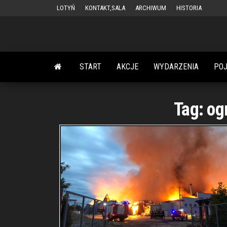
Przejdź
LOTYŃ
KONTAKT,SALA
ARCHIWUM
HISTORIA
do
treści
START
AKCJE
WYDARZENIA
PO
Tag:
og