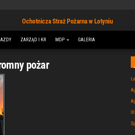
Ochotnicza Straż Pożarna w Lotyniu
JAZDY
ZARZĄD I KR
MDP
GALERIA
romny pożar
Le
A
A
II
Sp