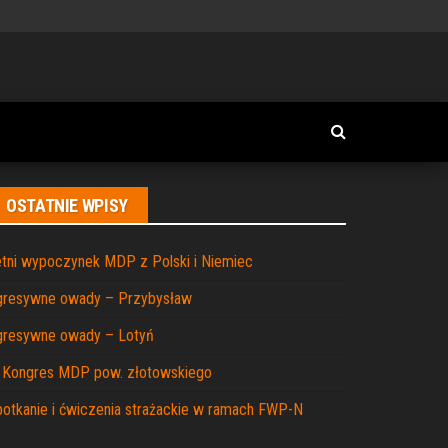
OSTATNIE WPISY
tni wypoczynek MDP z Polski i Niemiec
gresywne owady – Przybysław
gresywne owady – Lotyń
I Kongres MDP pow. złotowskiego
otkanie i ćwiczenia strażackie w ramach FWP-N