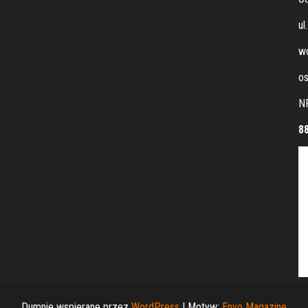
ul
wo
os
N
8
Dumnie wspierane przez
WordPress
|
Motyw:
Envo Magazine