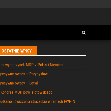
OSTATNIE WPISY
tni wypoczynek MDP z Polski i Niemiec
gresywne owady – Przybysław
gresywne owady – Lotyń
I Kongres MDP pow. złotowskiego
otkanie i ćwiczenia strażackie w ramach FWP-N