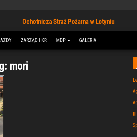
Ochotnicza Straż Pożarna w Lotyniu
JAZDY
ZARZĄD I KR
MDP
GALERIA
g:
mori
Le
A
A
II
Sp