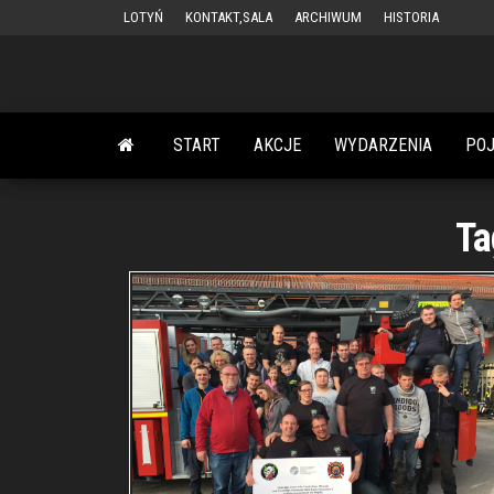
Przejdź
LOTYŃ
KONTAKT,SALA
ARCHIWUM
HISTORIA
do
treści
START
AKCJE
WYDARZENIA
PO
Ta