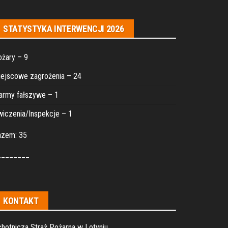
STATYSTYKA INTERWENCJI 2026
żary – 9
ejscowe zagrożenia – 24
army fałszywe – 1
iczenia/Inspekcje – 1
azem: 35
________
KONTAKT
hotnicza Straż Pożarna w Lotyniu