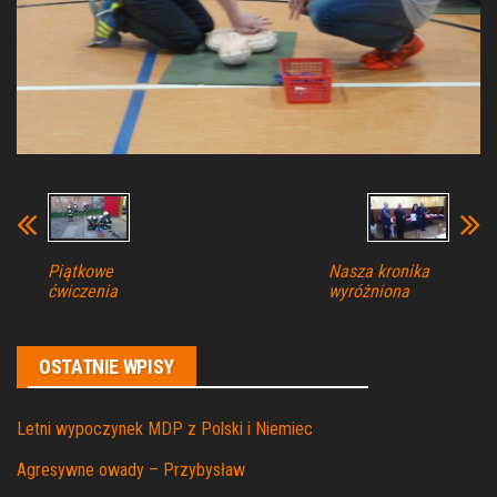
Piątkowe
Nasza kronika
ćwiczenia
wyróżniona
OSTATNIE WPISY
Letni wypoczynek MDP z Polski i Niemiec
Agresywne owady – Przybysław