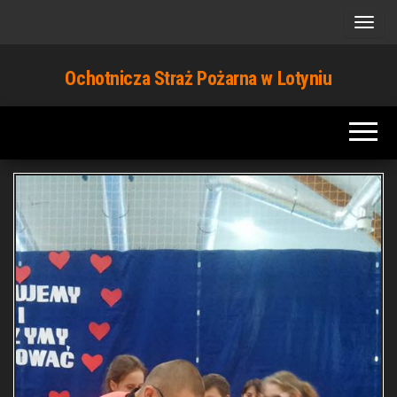
Przejdź
do
treści
Ochotnicza Straż Pożarna w Lotyniu