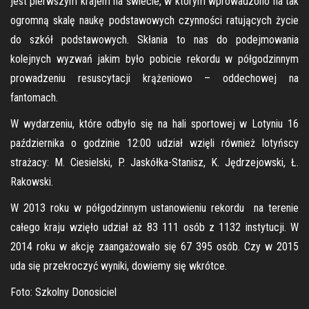
jest pierwszym krajem na świecie, w którym wprowadzono na tak
ogromną skalę naukę podstawowych czynności ratujących życie
do szkół podstawowych. Skłania to nas do podejmowania
kolejnych wyzwań jakim było pobicie rekordu w półgodzinnym
prowadzeniu resuscytacji krążeniowo – oddechowej na
fantomach.
W wydarzeniu, które odbyło się na hali sportowej w Lotyniu 16
października o godzinie 12:00 udział wzięli również lotyńscy
strażacy: M. Ciesielski, P. Jaskółka-Stanisz, K. Jędrzejowski, Ł.
Rakowski.
W 2013 roku w półgodzinnym ustanowieniu rekordu na terenie
całego kraju wzięło udział aż 83 111 osób z 1132 instytucji. W
2014 roku w akcję zaangażowało się 67 395 osób. Czy w 2015
uda się przekroczyć wyniki, dowiemy się wkrótce.
Foto: Szkolny Donosiciel