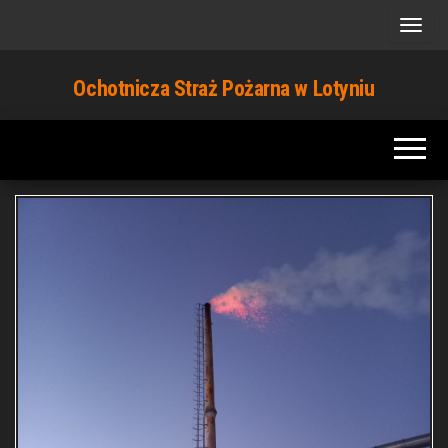
Przejdź
do
treści
Ochotnicza Straż Pożarna w Lotyniu