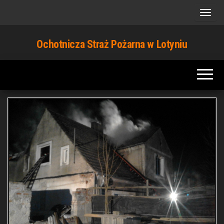
Przejdź
do
treści
Ochotnicza Straż Pożarna w Lotyniu