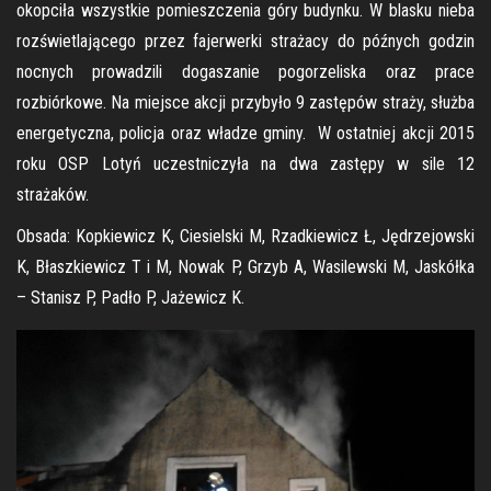
okopciła wszystkie pomieszczenia góry budynku. W blasku nieba
rozświetlającego przez fajerwerki strażacy do późnych godzin
nocnych prowadzili dogaszanie pogorzeliska oraz prace
rozbiórkowe. Na miejsce akcji przybyło 9 zastępów straży, służba
energetyczna, policja oraz władze gminy. W ostatniej akcji 2015
roku OSP Lotyń uczestniczyła na dwa zastępy w sile 12
strażaków.
Obsada: Kopkiewicz K, Ciesielski M, Rzadkiewicz Ł, Jędrzejowski
K, Błaszkiewicz T i M, Nowak P, Grzyb A, Wasilewski M, Jaskółka
– Stanisz P, Padło P, Jażewicz K.