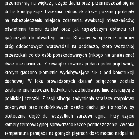
przeniósł się na większą część dachu oraz przemieszczał się na
dolne kondygnacje. Działania jednostek straży pożarnej polegały
na zabezpieczeniu miejsca zdarzenia, ewakuacji mieszkańców,
oświetleniu terenu działań oraz jak najszybszym dotarciu rot
gaśniczych do otwartego ognia. Strażacy w sprzęcie ochrony
dróg oddechowych wprowadzili na poddasze, które wcześniej
przeszukali co do osób poszkodowanych (nikogo nie znaleziono)
dwie linie gaśnicze. Z zewnątrz również podano jeden prąd wody,
którym gaszono płomienie wydobywające się z pod konstrukcji
dachowej. W toku prowadzonych działań odłączone zostało
zasilanie energetyczne budynku oraz zbudowano linie zasilającą z
pobliskiej rzeczki. Z racji silnego zadymienia strażacy stopniowo
dokonywali prac rozbiórkowych części dachu jak i stropów by
skutecznie dojść do wszystkich zarzewi ognia. Przy użyciu
kamery termowizyjnej sprawdzano każde pomieszczenie. Wysoka
temperatura panująca na górnych piętrach dość mocno nadpaliła i