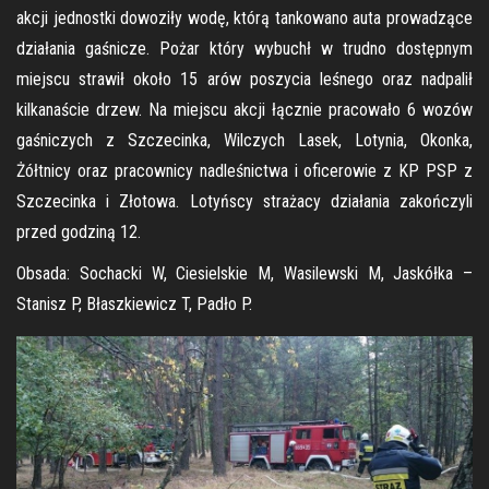
akcji jednostki dowoziły wodę, którą tankowano auta prowadzące
działania gaśnicze. Pożar który wybuchł w trudno dostępnym
miejscu strawił około 15 arów poszycia leśnego oraz nadpalił
kilkanaście drzew. Na miejscu akcji łącznie pracowało 6 wozów
gaśniczych z Szczecinka, Wilczych Lasek, Lotynia, Okonka,
Żółtnicy oraz pracownicy nadleśnictwa i oficerowie z KP PSP z
Szczecinka i Złotowa. Lotyńscy strażacy działania zakończyli
przed godziną 12.
Obsada: Sochacki W, Ciesielskie M, Wasilewski M, Jaskółka –
Stanisz P, Błaszkiewicz T, Padło P.