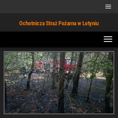
Przejdź
do
treści
Ochotnicza Straż Pożarna w Lotyniu