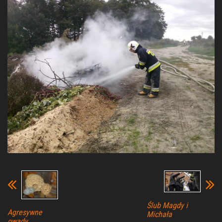
Ślub Magdy i
Agresywne
Michała
owady