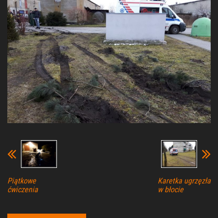
Piątkowe
Karetka ugrzęzła
ćwiczenia
w błocie