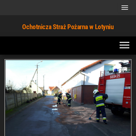
Przejdź
do
treści
Ochotnicza Straż Pożarna w Lotyniu