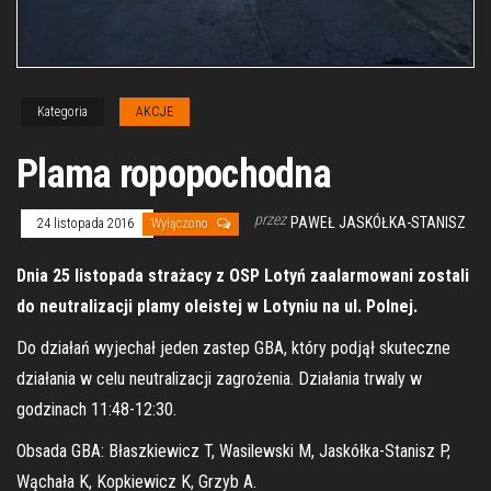
Kategoria
AKCJE
Plama ropopochodna
przez
PAWEŁ JASKÓŁKA-STANISZ
24 listopada 2016
Wyłączono
Dnia 25 listopada strażacy z OSP Lotyń zaalarmowani zostali
do neutralizacji plamy oleistej w Lotyniu na ul. Polnej.
Do działań wyjechał jeden zastep GBA, który podjął skuteczne
działania w celu neutralizacji zagrożenia. Działania trwaly w
godzinach 11:48-12:30.
Obsada GBA: Błaszkiewicz T, Wasilewski M, Jaskółka-Stanisz P,
Wąchała K, Kopkiewicz K, Grzyb A.