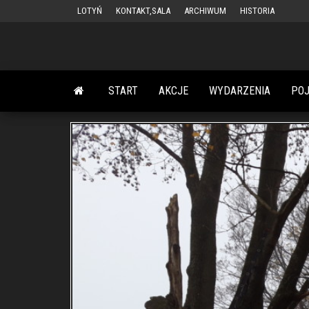
Przejdź
LOTYŃ
KONTAKT,SALA
ARCHIWUM
HISTORIA
do
treści
START
AKCJE
WYDARZENIA
PO