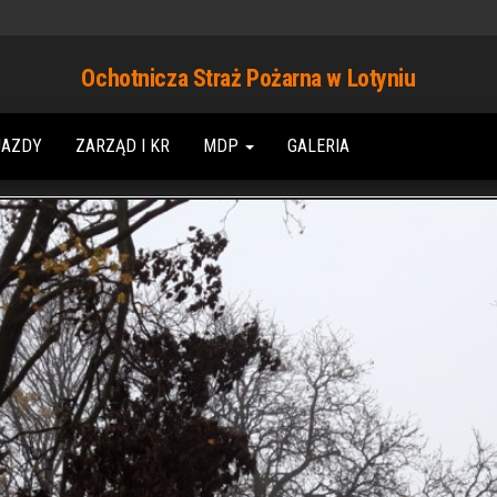
Ochotnicza Straż Pożarna w Lotyniu
JAZDY
ZARZĄD I KR
MDP
GALERIA