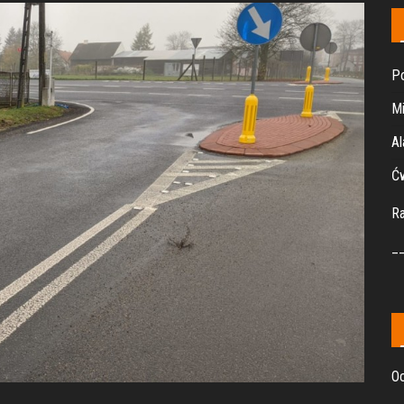
Po
Mi
Al
Ćw
R
_
Oc