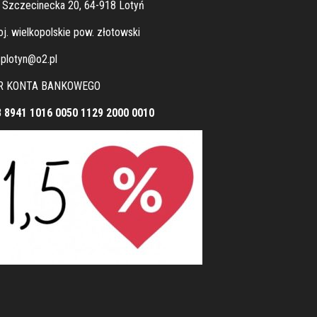
. Szczecinecka 20, 64-918 Lotyń
j. wielkopolskie pow. złotowski
plotyn@o2.pl
R KONTA BANKOWEGO
8 8941 1016 0050 1129 2000 0010