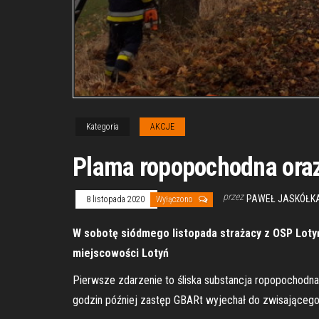
Kategoria
AKCJE
Plama ropopochodna oraz
przez
PAWEŁ JASKÓŁKA
8 listopada 2020
Wyłączono
W sobotę siódmego listopada strażacy z OSP Loty
miejscowości Lotyń
Pierwsze zdarzenie to śliska substancja ropopochodna 
godzin później zastęp GBARt wyjechał do zwisającego