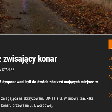
 zwisający konar
Le
A
-STANISZ
A
ń dysponowani byli do dwóch zdarzeń mających miejsce w
II
Sp
zalegająca na skrzyżowaniu DK-11 z ul. Wiśniową, zaś kilka
 konaru drzewa na ul. Dworcowej.