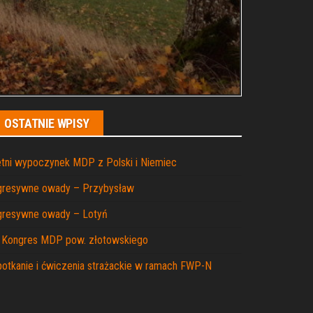
OSTATNIE WPISY
tni wypoczynek MDP z Polski i Niemiec
gresywne owady – Przybysław
gresywne owady – Lotyń
I Kongres MDP pow. złotowskiego
otkanie i ćwiczenia strażackie w ramach FWP-N