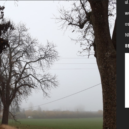
ul
wo
os
N
8