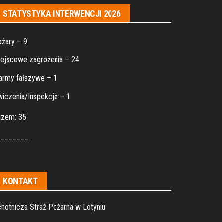
STATYSTYKA INTERWENCJI 2026
żary – 9
ejscowe zagrożenia – 24
army fałszywe – 1
iczenia/Inspekcje – 1
azem: 35
________
KONTAKT
hotnicza Straż Pożarna w Lotyniu