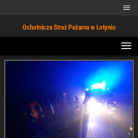
Przejdź
do
treści
Ochotnicza Straż Pożarna w Lotyniu