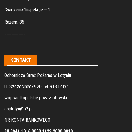
Ćwiczenia/Inspekcje – 1
Razem: 35
_________
KONTAKT
Ochotnicza Straż Pożarna w Lotyniu
ul. Szczecinecka 20, 64-918 Lotyń
woj. wielkopolskie pow. złotowski
osplotyn@o2.pl
NR KONTA BANKOWEGO
88 8941 1016 0050 1129 2000 0010