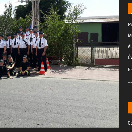
Po
Mi
Al
Ćw
R
_
Oc