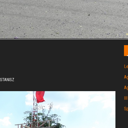
Le
A
STANISZ
A
II
Sp