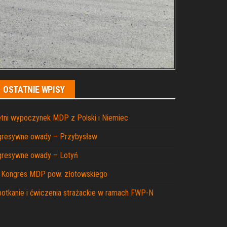
OSTATNIE WPISY
tni wypoczynek MDP z Polski i Niemiec
gresywne owady – Przybysław
gresywne owady – Lotyń
I Kongres MDP pow. złotowskiego
otkanie i ćwiczenia strażackie w ramach FWP-N