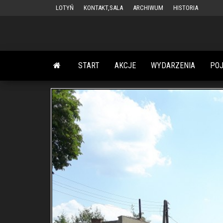
Przejdź
LOTYŃ
KONTAKT,SALA
ARCHIWUM
HISTORIA
do
treści
START
AKCJE
WYDARZENIA
PO