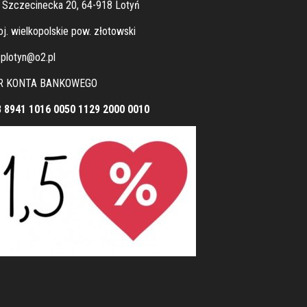
. Szczecinecka 20, 64-918 Lotyń
j. wielkopolskie pow. złotowski
plotyn@o2.pl
R KONTA BANKOWEGO
8 8941 1016 0050 1129 2000 0010