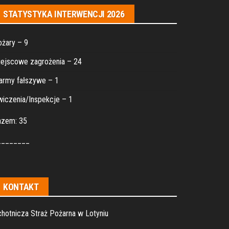
STATYSTYKA INTERWENCJI 2026
żary – 9
ejscowe zagrożenia – 24
army fałszywe – 1
iczenia/Inspekcje – 1
azem: 35
________
KONTAKT
hotnicza Straż Pożarna w Lotyniu