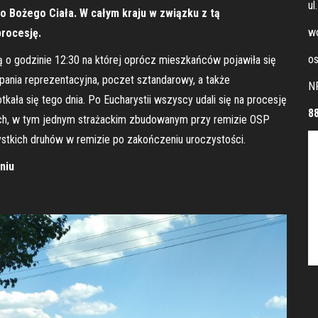
ul
o Bożego Ciała. W całym kraju w związku z tą
wo
procesję.
os
ą o godzinie 12:30 na której oprócz mieszkańców pojawiła się
ania reprezentacyjna, poczet sztandarowy, a także
N
ała się tego dnia. Po Eucharystii wszyscy udali się na procesję
8
rzach, w tym jednym strażackim zbudowanym przy remizie OSP
stkich druhów w remizie po zakończeniu uroczystości.
niu