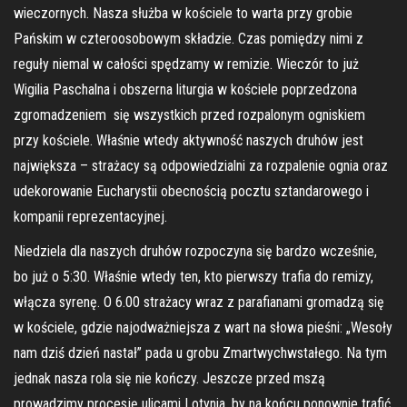
wieczornych. Nasza służba w kościele to warta przy grobie
Pańskim w czteroosobowym składzie. Czas pomiędzy nimi z
reguły niemal w całości spędzamy w remizie. Wieczór to już
Wigilia Paschalna i obszerna liturgia w kościele poprzedzona
zgromadzeniem się wszystkich przed rozpalonym ogniskiem
przy kościele. Właśnie wtedy aktywność naszych druhów jest
największa – strażacy są odpowiedzialni za rozpalenie ognia oraz
udekorowanie Eucharystii obecnością pocztu sztandarowego i
kompanii reprezentacyjnej.
Niedziela dla naszych druhów rozpoczyna się bardzo wcześnie,
bo już o 5:30. Właśnie wtedy ten, kto pierwszy trafia do remizy,
włącza syrenę. O 6.00 strażacy wraz z parafianami gromadzą się
w kościele, gdzie najodważniejsza z wart na słowa pieśni: „Wesoły
nam dziś dzień nastał” pada u grobu Zmartwychwstałego. Na tym
jednak nasza rola się nie kończy. Jeszcze przed mszą
prowadzimy procesję ulicami Lotynia, by na końcu ponownie trafić