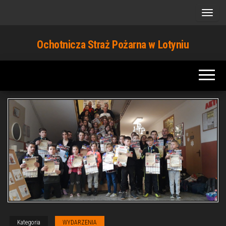
Przejdź
do
treści
Ochotnicza Straż Pożarna w Lotyniu
Kategoria
WYDARZENIA