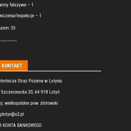
army fałszywe – 1
iczenia/Inspekcje – 1
azem: 35
________
KONTAKT
hotnicza Straż Pożarna w Lotyniu
. Szczecinecka 20, 64-918 Lotyń
j. wielkopolskie pow. złotowski
plotyn@o2.pl
R KONTA BANKOWEGO