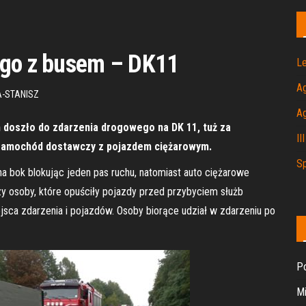
ego z busem – DK11
Le
A
-STANISZ
A
 doszło do zdarzenia drogowego na DK 11, tuż za
II
ę samochód dostawczy z pojazdem ciężarowym.
Sp
a bok blokując jeden pas ruchu, natomiast auto ciężarowe
rzy osoby, które opuściły pojazdy przed przybyciem służb
jsca zdarzenia i pojazdów. Osoby biorące udział w zdarzeniu po
Po
Mi