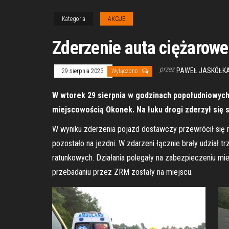
Kategoria
AKCJE
Zderzenie auta ciężarow
przez
PAWEŁ JASKÓŁKA
29 sierpnia 2023
Wyłączono
W wtorek 29 sierpnia w godzinach popołudniowych
miejscowością Okonek. Na łuku drogi zderzył si
W wyniku zderzenia pojazd dostawczy przewrócił się n
pozostało na jezdni. W zdarzeni łącznie brały udział t
ratunkowych. Działania polegały na zabezpieczeniu mie
przebadaniu przez ZRM zostały na miejscu.