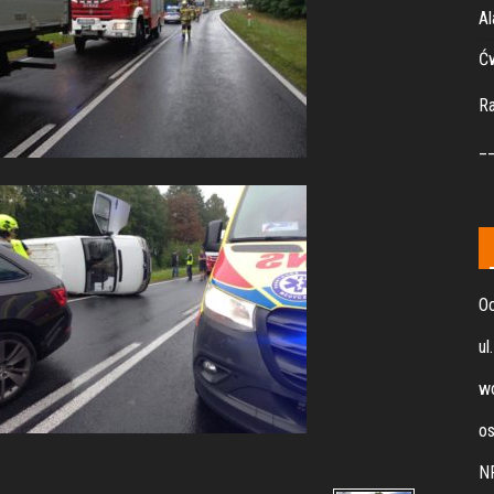
Al
Ćw
R
_
Oc
ul
wo
os
N