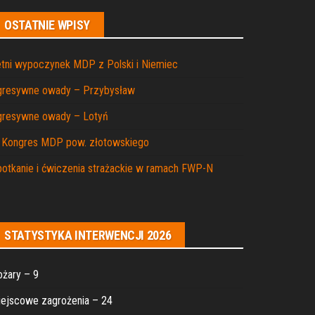
OSTATNIE WPISY
tni wypoczynek MDP z Polski i Niemiec
gresywne owady – Przybysław
gresywne owady – Lotyń
I Kongres MDP pow. złotowskiego
otkanie i ćwiczenia strażackie w ramach FWP-N
STATYSTYKA INTERWENCJI 2026
żary – 9
ejscowe zagrożenia – 24