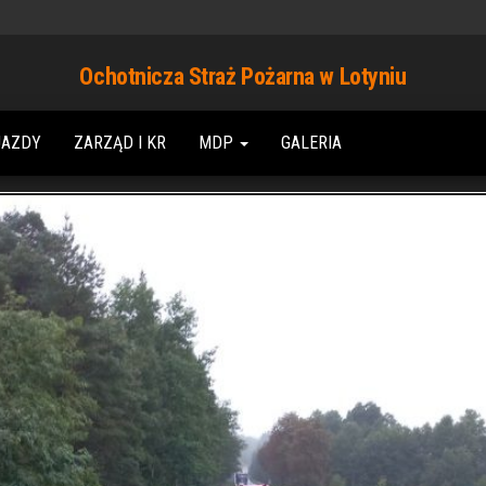
Ochotnicza Straż Pożarna w Lotyniu
JAZDY
ZARZĄD I KR
MDP
GALERIA