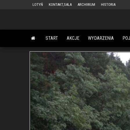
Przejdź
LOTYŃ
KONTAKT,SALA
ARCHIWUM
HISTORIA
do
treści
START
AKCJE
WYDARZENIA
PO