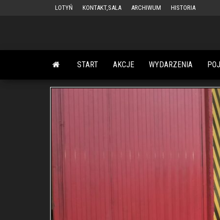
Przejdź
LOTYŃ
KONTAKT,SALA
ARCHIWUM
HISTORIA
do
treści
START
AKCJE
WYDARZENIA
PO