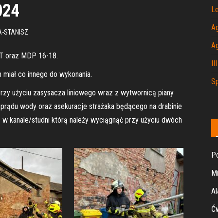
024
Le
A
-STANISZ
A
JOT oraz MDP 16-18.
II
h miał co innego do wykonania.
Sp
przy użyciu zasysacza liniowego wraz z wytwornicą piany
e prądu wody oraz asekuracje strażaka będącego na drabinie
 w k
anale/studni którą należy wyciągnąć przy użyciu dwóch
Po
Mi
Al
Ćw