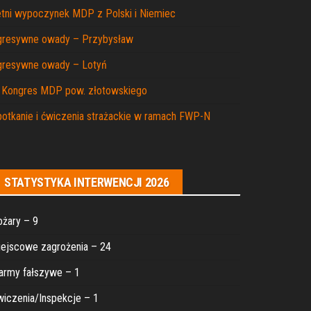
tni wypoczynek MDP z Polski i Niemiec
gresywne owady – Przybysław
gresywne owady – Lotyń
I Kongres MDP pow. złotowskiego
otkanie i ćwiczenia strażackie w ramach FWP-N
STATYSTYKA INTERWENCJI 2026
żary – 9
ejscowe zagrożenia – 24
army fałszywe – 1
iczenia/Inspekcje – 1