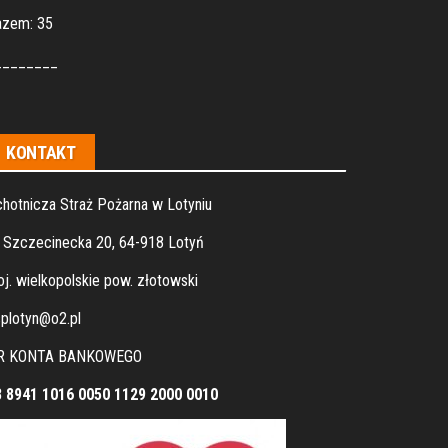
azem: 35
________
KONTAKT
hotnicza Straż Pożarna w Lotyniu
. Szczecinecka 20, 64-918 Lotyń
j. wielkopolskie pow. złotowski
plotyn@o2.pl
R KONTA BANKOWEGO
8 8941 1016 0050 1129 2000 0010