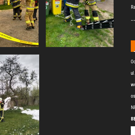
R
_
Oc
ul
wo
os
N
8