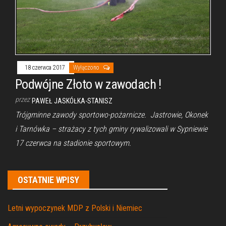
18 czerwca 2017
Wyłączono
Podwójne Złoto w zawodach !
przez
PAWEŁ JASKÓŁKA-STANISZ
Trójgminne zawody sportowo-pożarnicze. Jastrowie, Okonek
i Tarnówka – strażacy z tych gminy rywalizowali w Sypniewie
17 czerwca na stadionie sportowym.
OSTATNIE WPISY
Letni wypoczynek MDP z Polski i Niemiec