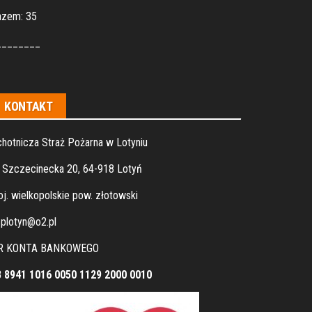
azem: 35
________
KONTAKT
hotnicza Straż Pożarna w Lotyniu
. Szczecinecka 20, 64-918 Lotyń
j. wielkopolskie pow. złotowski
plotyn@o2.pl
R KONTA BANKOWEGO
8 8941 1016 0050 1129 2000 0010