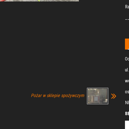
R
_
Oc
ul
wo
os
Pożar w sklepie spożywczym
N
8