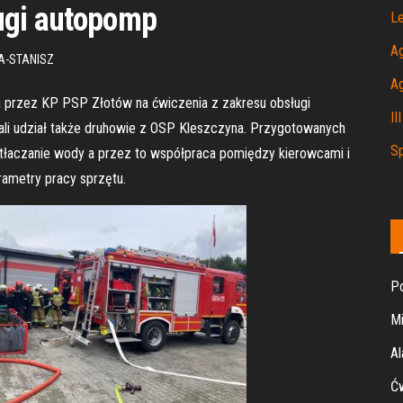
ługi autopomp
Le
A
A-STANISZ
A
a przez KP PSP Złotów na ćwiczenia z zakresu obsługi
II
li udział także druhowie z OSP Kleszczyna. Przygotowanych
Sp
zetłaczanie wody a przez to współpraca pomiędzy kierowcami i
ametry pracy sprzętu.
Po
Mi
Al
Ćw