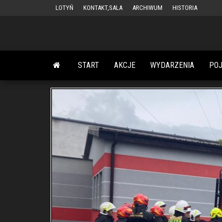
Przejdź
LOTYŃ
KONTAKT,SALA
ARCHIWUM
HISTORIA
do
treści
START
AKCJE
WYDARZENIA
PO