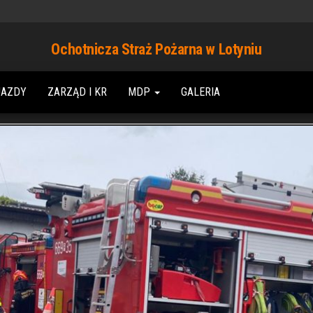
Ochotnicza Straż Pożarna w Lotyniu
JAZDY
ZARZĄD I KR
MDP
GALERIA