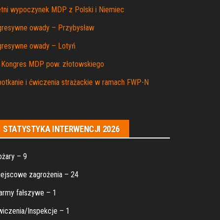
tni wypoczynek MDP z Polski i Niemiec
gresywne owady – Przybysław
gresywne owady – Lotyń
I Kongres MDP pow. złotowskiego
otkanie i ćwiczenia strażackie w ramach FWP-N
STATYSTYKA INTERWENCJI 2026
żary – 9
ejscowe zagrożenia – 24
army fałszywe – 1
iczenia/Inspekcje – 1