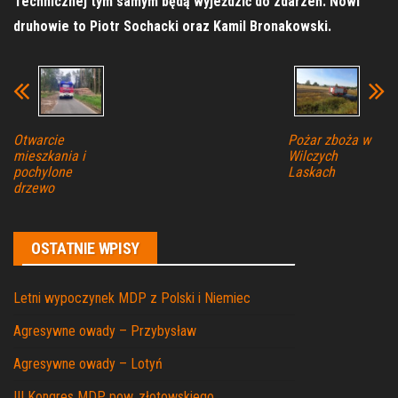
Technicznej tym samym będą wyjeździć do zdarzeń. Nowi
druhowie to Piotr Sochacki oraz Kamil Bronakowski.
Otwarcie
Pożar zboża w
mieszkania i
Wilczych
pochylone
Laskach
drzewo
OSTATNIE WPISY
Letni wypoczynek MDP z Polski i Niemiec
Agresywne owady – Przybysław
Agresywne owady – Lotyń
III Kongres MDP pow. złotowskiego