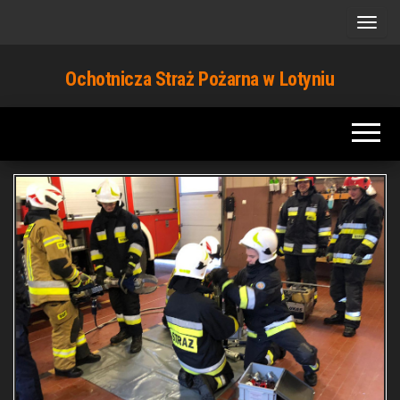
Przejdź
do
treści
Ochotnicza Straż Pożarna w Lotyniu