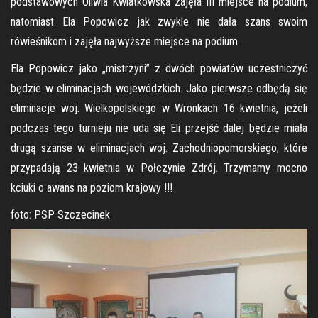
podstawowych Oliwia Kwiatkowska zajęła III miejsce na podium,
natomiast Ela Popowicz jak zwykle nie dała szans swoim
rówieśnikom i zajęła najwyższe miejsce na podium.
Ela Popowicz jako „mistrzyni” z dwóch powiatów uczestniczyć
będzie w eliminacjach wojewódzkich. Jako pierwsze odbędą się
eliminacje woj. Wielkopolskiego w Wronkach 16 kwietnia, jeżeli
podczas tego turnieju nie uda się Eli przejść dalej będzie miała
drugą szanse w eliminacjach woj. Zachodniopomorskiego, które
przypadają 23 kwietnia w Połczynie Zdrój. Trzymamy mocno
kciuki o awans na poziom krajowy !!!
foto: PSP Szczecinek