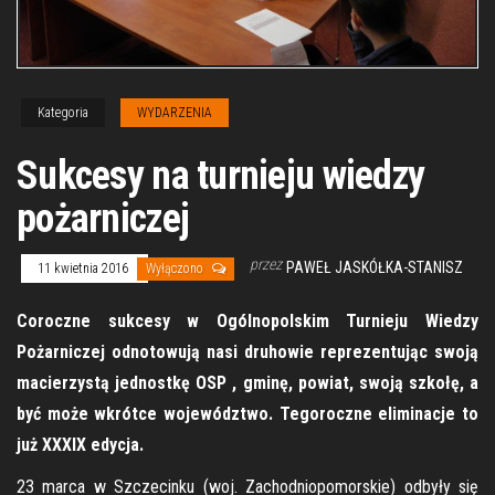
Kategoria
WYDARZENIA
Sukcesy na turnieju wiedzy
pożarniczej
przez
PAWEŁ JASKÓŁKA-STANISZ
11 kwietnia 2016
Wyłączono
Coroczne sukcesy w Ogólnopolskim Turnieju Wiedzy
Pożarniczej odnotowują nasi druhowie reprezentując swoją
macierzystą jednostkę OSP , gminę, powiat, swoją szkołę, a
być może wkrótce województwo. Tegoroczne eliminacje to
już XXXIX edycja.
23 marca w Szczecinku (woj. Zachodniopomorskie) odbyły się