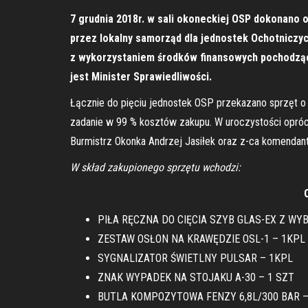
7 grudnia 2018r. w sali okoneckiej OSP dokonano 
przez lokalny samorząd dla jednostek Ochotniczy
z wykorzystaniem środków finansowych pochodząc
jest Minister Sprawiedliwości.
Łącznie do pięciu jednostek OSP przekazano sprzęt o w
zadanie w 99 % kosztów zakupu. W uroczystości opróc
Burmistrz Okonka Andrzej Jasiłek oraz z-ca komenda
W skład zakupionego sprzętu wchodzi:
PIŁA RĘCZNA DO CIĘCIA SZYB GLAS-EX Z WYB
ZESTAW OSŁON NA KRAWĘDZIE OSL-1 – 1KPL
SYGNALIZATOR ŚWIETLNY PULSAR – 1KPL
ZNAK WYPADEK NA STOJAKU A-30 – 1 SZT
BUTLA KOMPOZYTOWA FENZY 6,8L/300 BAR –