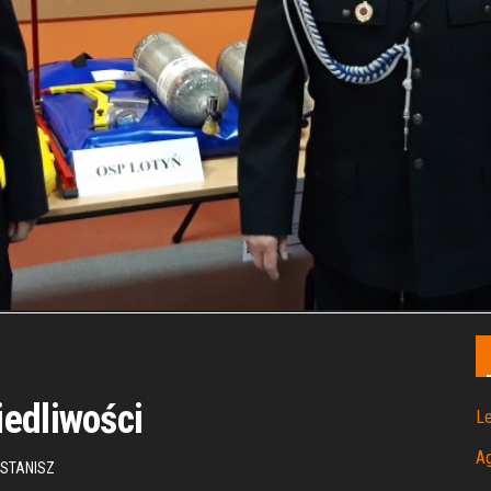
iedliwości
Le
A
STANISZ