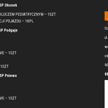
SP Okonek
 KLUCZEM PEDIATRYCZNYM – 1SZT
CJI POJAZDU – 1KPL
Oc
SP Podgaje
ul
wo
IE – 1SZT
os
N
 1SZT
8
SP Pniewo
IE – 1SZT