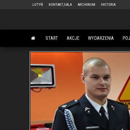
Przejdź
LOTYŃ
KONTAKT,SALA
ARCHIWUM
HISTORIA
do
treści
START
AKCJE
WYDARZENIA
PO