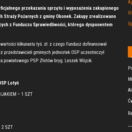
A
oficjalnego przekazania sprzętu i wyposażenia zakupionego
II
ch Straży Pożarnych z gminy Okonek. Zakupy zrealizowano
Sp
ych z Funduszu Sprawiedliwości, którego dysponentem
artości kilkunastu tyś. zł. z czego Fundusz dofinansował
z przedstawicieli gminnych jednostek OSP uczestniczył
nta powiatowego PSP Złotów bryg. Leszek Wójcik.
Po
Mi
OSP Lotyń
Al
IJAKIEM – 1 SZT
Ćw
R
_
 2 SZT