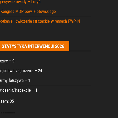
gresywne owady – Lotyń
I Kongres MDP pow. złotowskiego
otkanie i ćwiczenia strażackie w ramach FWP-N
STATYSTYKA INTERWENCJI 2026
żary – 9
ejscowe zagrożenia – 24
army fałszywe – 1
iczenia/Inspekcje – 1
azem: 35
________