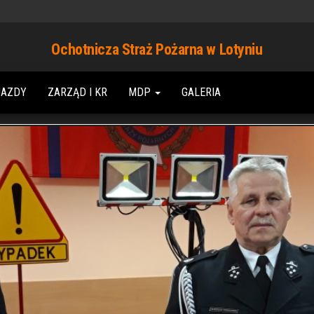
Ochotnicza Straż Pożarna w Lotyniu
JAZDY
ZARZĄD I KR
MDP
GALERIA