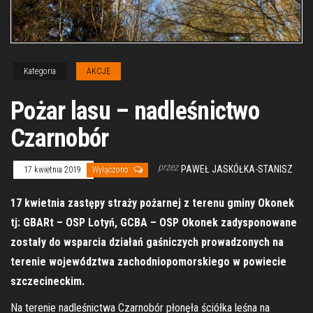
Kategoria
AKCJE
Pożar lasu – nadleśnictwo
Czarnobór
przez
PAWEŁ JASKÓŁKA-STANISZ
17 kwietnia 2019
Wyłączono
17 kwietnia zastępy straży pożarnej z terenu gminy Okonek
tj: GBARt – OSP Lotyń, GCBA – OSP Okonek zadysponowane
zostały do wsparcia działań gaśniczych prowadzonych na
terenie województwa zachodniopomorskiego w powiecie
szczecineckim.
Na terenie nadleśnictwa Czarnobór płonęła ściółka leśna na