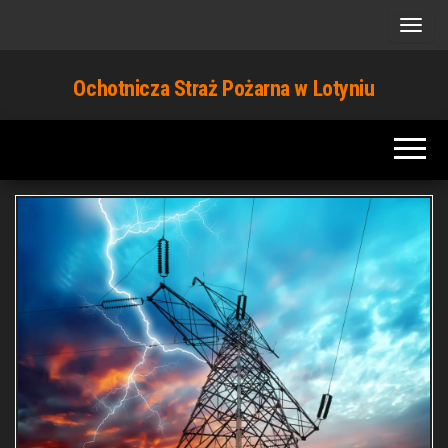
Przejdź
do
treści
Ochotnicza Straż Pożarna w Lotyniu