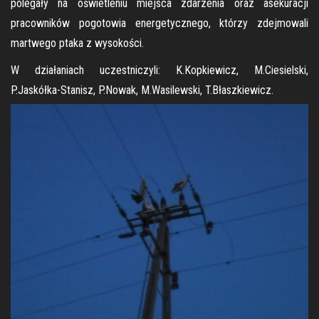
polegały na oświetleniu miejsca zdarzenia oraz asekuracji
pracowników pogotowia energetycznego, którzy zdejmowali
martwego ptaka z wysokości.
W działaniach uczestniczyli: K.Kopkiewicz, M.Ciesielski,
P.Jaskółka-Stanisz, P.Nowak, M.Wasilewski, T.Błaszkiewicz.