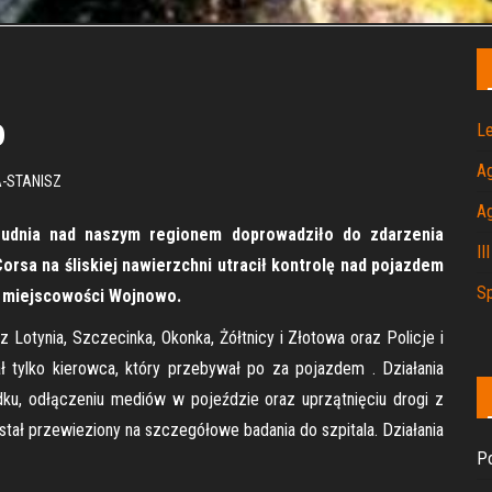
o
Le
A
-STANISZ
A
grudnia nad naszym regionem doprowadziło do zdarzenia
II
sa na śliskiej nawierzchni utracił kontrolę nad pojazdem
Sp
y miejscowości Wojnowo.
Lotynia, Szczecinka, Okonka, Żółtnicy i Złotowa oraz Policje i
tylko kierowca, który przebywał po za pojazdem . Działania
ku, odłączeniu mediów w pojeździe oraz uprzątnięciu drogi z
ł przewieziony na szczegółowe badania do szpitala. Działania
Po