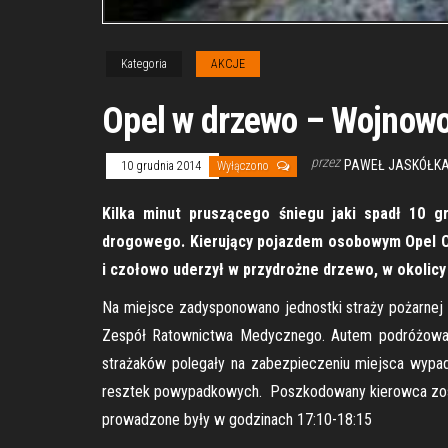
Kategoria
AKCJE
Opel w drzewo – Wojnow
przez
PAWEŁ JASKÓŁKA
10 grudnia 2014
Wyłączono
Kilka minut pruszącego śniegu jaki spadł 10 
drogowego. Kierujący pojazdem osobowym Opel Cor
i czołowo uderzył w przydrożne drzewo, w okolic
Na miejsce zadysponowano jednostki straży pożarnej z 
Zespół Ratownictwa Medycznego. Autem podróżował 
strażaków polegały na zabezpieczeniu miejsca wypad
resztek powypadkowych. Poszkodowany kierowca zosta
prowadzone były w godzinach 17:10-18:15