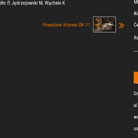
Mi
adło P, Jędrzejowski M, Wąchała K
Al
Powalone drzewo DK 11
Ćw
R
_
Oc
ul
wo
os