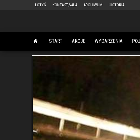
Przejdź
LOTYŃ
KONTAKT,SALA
ARCHIWUM
HISTORIA
do
treści
START
AKCJE
WYDARZENIA
PO