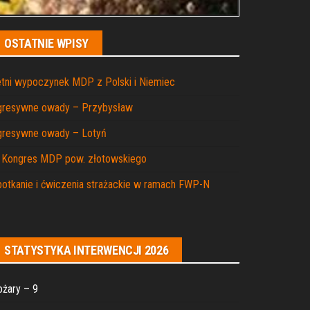
OSTATNIE WPISY
tni wypoczynek MDP z Polski i Niemiec
gresywne owady – Przybysław
gresywne owady – Lotyń
I Kongres MDP pow. złotowskiego
otkanie i ćwiczenia strażackie w ramach FWP-N
STATYSTYKA INTERWENCJI 2026
żary – 9