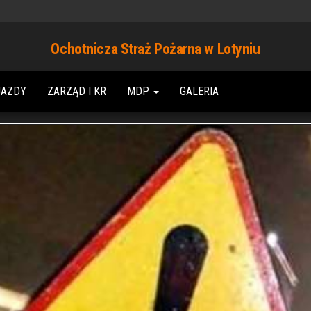
Ochotnicza Straż Pożarna w Lotyniu
JAZDY
ZARZĄD I KR
MDP
GALERIA