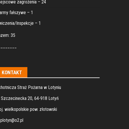
ejscowe zagrożenia – 24
army fałszywe – 1
iczenia/Inspekcje – 1
azem: 35
________
KONTAKT
hotnicza Straż Pożarna w Lotyniu
. Szczecinecka 20, 64-918 Lotyń
j. wielkopolskie pow. złotowski
plotyn@o2.pl