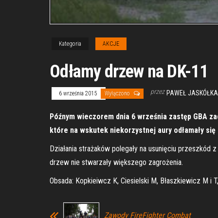
Kategoria
AKCJE
Odłamy drzew na DK-11
przez
PAWEŁ JASKÓŁKA
6 września 2015
Wyłączono
Późnym wieczorem dnia 6 września zastęp GBA zad
które na wskutek niekorzystnej aury odłamały się
Działania strażaków polegały na usunięciu przeszkód z
drzew nie stwarzały większego zagrożenia.
Obsada: Kopkieiwcz K, Ciesielski M, Błaszkiewicz M i T
Zawody FireFighter Combat