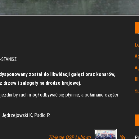
Le
A
-STANISZ
A
ysponowany został do likwidacji gałęzi oraz konarów,
II
 z drzew i zalegały na drodze krajowej.
Sp
 jezdni by ruch mógł odbywać się płynnie, a połamane części
, Jędrzejowski K, Padło P.
70-lecie OSP Łubowo
Po