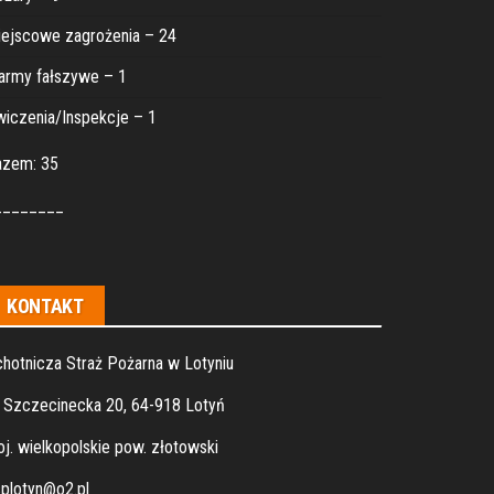
ejscowe zagrożenia – 24
army fałszywe – 1
iczenia/Inspekcje – 1
azem: 35
________
KONTAKT
hotnicza Straż Pożarna w Lotyniu
. Szczecinecka 20, 64-918 Lotyń
j. wielkopolskie pow. złotowski
plotyn@o2.pl