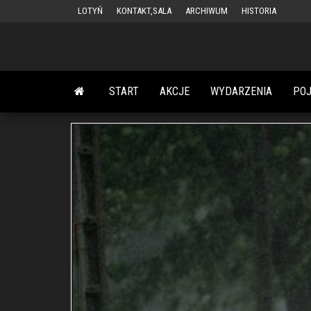
Przejdź
LOTYŃ
KONTAKT,SALA
ARCHIWUM
HISTORIA
do
treści
START
AKCJE
WYDARZENIA
PO