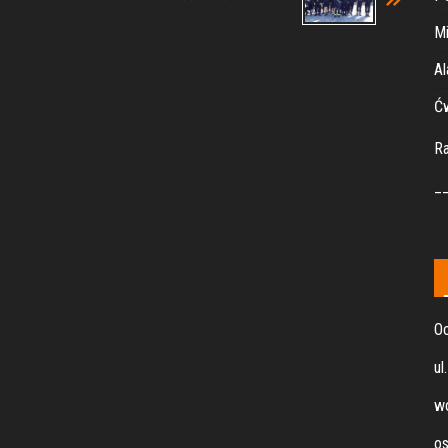
Mi
Al
Ćw
R
_
Oc
ul
wo
os