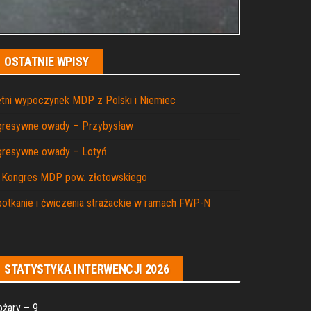
OSTATNIE WPISY
tni wypoczynek MDP z Polski i Niemiec
gresywne owady – Przybysław
gresywne owady – Lotyń
I Kongres MDP pow. złotowskiego
otkanie i ćwiczenia strażackie w ramach FWP-N
STATYSTYKA INTERWENCJI 2026
żary – 9