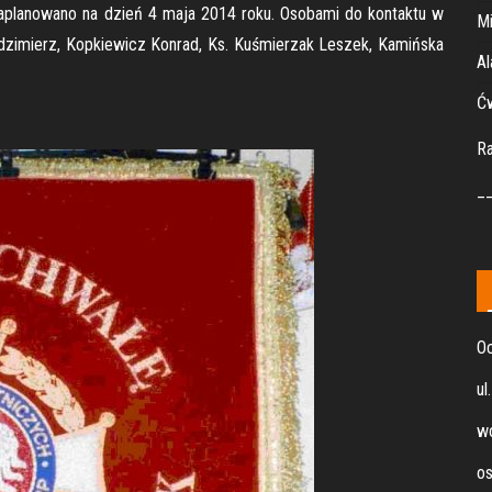
zaplanowano na dzień 4 maja 2014 roku. Osobami do kontaktu w
Mi
dzimierz, Kopkiewicz Konrad, Ks. Kuśmierzak Leszek, Kamińska
Al
Ćw
R
_
Oc
ul
wo
os