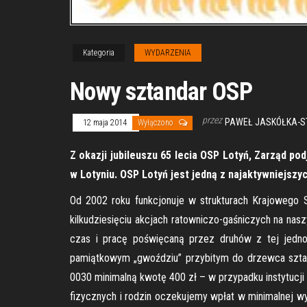
Kategoria
WYDARZENIA
Nowy sztandar OSP
przez
PAWEŁ JASKÓŁKA-S
12 maja 2014
Wyłączono
Z okazji jubileuszu 65 lecia OSP Lotyń, Zarząd po
w Lotyniu. OSP Lotyń jest jedną z najaktywniejsz
Od 2002 roku funkcjonuje w strukturach Krajowego 
kilkudziesięciu akcjach ratowniczo-gaśniczych na nas
czas i pracę poświęcaną przez druhów z tej jedno
pamiątkowym „gwoździu” przybitym do drzewca szta
0030 minimalną kwotę 400 zł – w przypadku instytucj
fizycznych i rodzin oczekujemy wpłat w minimalnej w