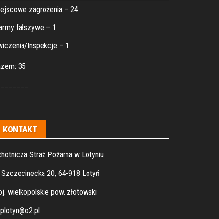
ejscowe zagrożenia – 24
army fałszywe – 1
iczenia/Inspekcje – 1
azem: 35
________
KONTAKT
hotnicza Straż Pożarna w Lotyniu
. Szczecinecka 20, 64-918 Lotyń
j. wielkopolskie pow. złotowski
plotyn@o2.pl