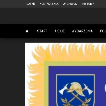
Przejdź
LOTYŃ
KONTAKT,SALA
ARCHIWUM
HISTORIA
do
treści
START
AKCJE
WYDARZENIA
PO