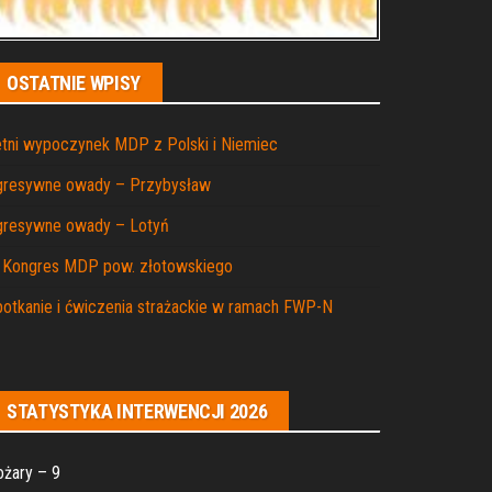
OSTATNIE WPISY
tni wypoczynek MDP z Polski i Niemiec
gresywne owady – Przybysław
gresywne owady – Lotyń
I Kongres MDP pow. złotowskiego
otkanie i ćwiczenia strażackie w ramach FWP-N
STATYSTYKA INTERWENCJI 2026
żary – 9