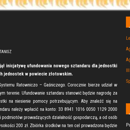
Le
A
TANISZ
A
djął inicjatywę ufundowania nowego sztandaru dla jednostki
II
ych jednostek w powiecie złotowskim.
Sp
Systemu Ratowniczo – Gaśniczego. Corocznie bierze udział w
zym terenie. Ufundowanie sztandaru stanowić będzie nagrodę za
stki na niesienie pomocy potrzebującym. Aby znaleźć się na
ndaru należy wpłacić na konto: 33 8941 1016 0050 1129 2000
i i podmiotów prowadzących działalność gospodarczą, a od osób
Po
ysokości 200 zł. Zbiórka środków na ten cel prowadzona będzie