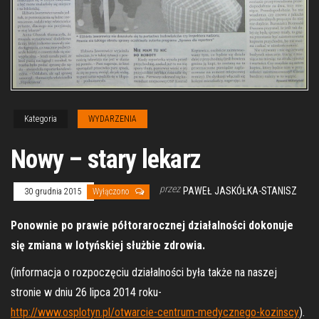
Kategoria
WYDARZENIA
Nowy – stary lekarz
przez
PAWEŁ JASKÓŁKA-STANISZ
30 grudnia 2015
Wyłączono
Ponownie po prawie półtorarocznej działalności dokonuje
się zmiana w lotyńskiej służbie zdrowia.
(informacja o rozpoczęciu działalności była także na naszej
stronie w dniu 26 lipca 2014 roku-
http://www.osplotyn.pl/otwarcie-centrum-medycznego-kozinscy
).