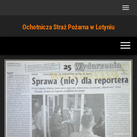
Przejdź
do
treści
Ochotnicza Straż Pożarna w Lotyniu