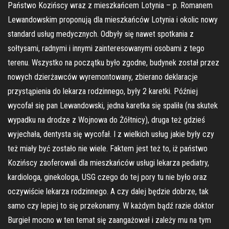
Państwo Kozińscy wraz z mieszkańcem Lotynia – p. Romanem
Lewandowskim proponują dla mieszkańców Lotynia i okolic nowy
standard usług medycznych. Odbyły się nawet spotkania z
sołtysami, radnymi i innymi zainteresowanymi osobami z tego
terenu. Wszystko na początku było zgodne, budynek został przez
nowych dzierżawców wyremontowany, zbierano deklaracje
przystąpienia do lekarza rodzinnego, były 2 karetki. Później
wycofał się pan Lewandowski, jedna karetka się spaliła (na skutek
wypadku na drodze z Wojnowa do Żółtnicy), druga też gdzieś
wyjechała, dentysta się wycofał. I z wielkich usług jakie były czy
też miały być zostało nie wiele. Faktem jest też to, iż państwo
Kozińscy zaoferowali dla mieszkańców usługi lekarza pediatry,
kardiologa, ginekologa, USG czego do tej pory tu nie było oraz
oczywiście lekarza rodzinnego. A czy dalej będzie dobrze, tak
samo czy lepiej to się przekonamy. W każdym bądź razie doktor
Burgieł mocno w ten temat się zaangażował i zależy mu na tym