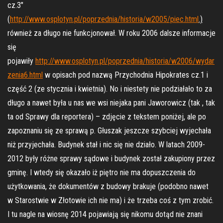
cz.3″
(
http://www.osplotyn.pl/poprzednia/historia/w2005/piec.html
.)
również za długo nie funkcjonował. W roku 2006 dalsze informacje
się
pojawiły
http://www.osplotyn.pl/poprzednia/historia/w2006/wydar
zenia6.html
w opisach pod nazwą Przychodnia Hipokrates cz.1 i
część 2 (ze stycznia i kwietnia). No i niestety nie podziałało to za
długo a nawet była u nas we wsi niejaka pani Jaworowicz (tak , tak
ta od Sprawy dla reportera) – zdjęcie z tekstem poniżej, ale po
zapoznaniu się ze sprawą p. Głuszak jeszcze szybciej wyjechała
niż przyjechała. Budynek stał i nic się nie działo. W latach 2009-
2012 były różne sprawy sądowe i budynek został zakupiony przez
gminę. I wtedy się okazało iż piętro nie ma dopuszczenia do
użytkowania, że dokumentów z budowy brakuje (podobno nawet
w Starostwie w Złotowie ich nie ma) i że trzeba coś z tym zrobić.
I tu nagle na wiosnę 2014 pojawiają się nikomu dotąd nie znani