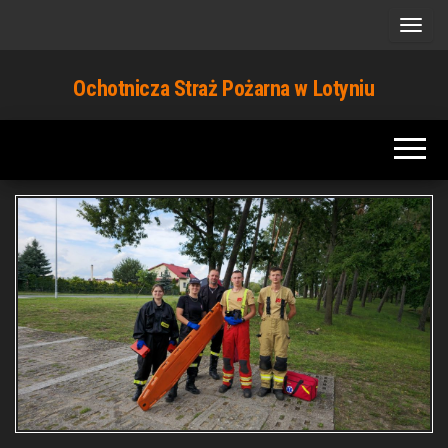
Przejdź
do
treści
Ochotnicza Straż Pożarna w Lotyniu