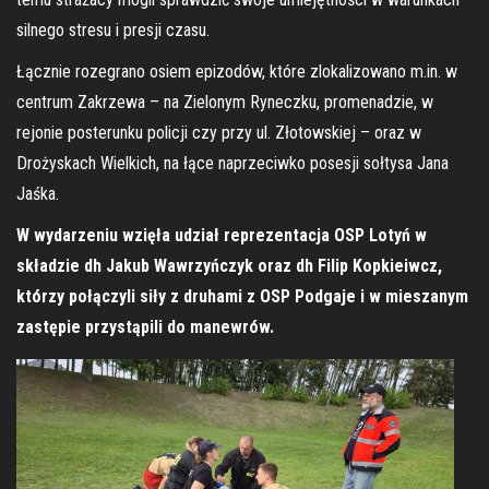
silnego stresu i presji czasu.
Łącznie rozegrano osiem epizodów, które zlokalizowano m.in. w
centrum Zakrzewa – na Zielonym Ryneczku, promenadzie, w
rejonie posterunku policji czy przy ul. Złotowskiej – oraz w
Drożyskach Wielkich, na łące naprzeciwko posesji sołtysa Jana
Jaśka.
W wydarzeniu wzięła udział reprezentacja OSP Lotyń w
składzie dh Jakub Wawrzyńczyk oraz dh Filip Kopkieiwcz,
którzy połączyli siły z druhami z OSP Podgaje i w mieszanym
zastępie przystąpili do manewrów.