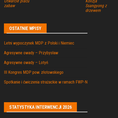
Otwarcie placu
Kolizja
zabaw
Ssangyong z
drzewem
OSTATNIE WPISY
Letni wypoczynek MDP z Polski i Niemiec
Agresywne owady – Przybysław
Agresywne owady – Lotyń
III Kongres MDP pow. złotowskiego
Spotkanie i ćwiczenia strażackie w ramach FWP-N
STATYSTYKA INTERWENCJI 2026