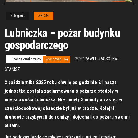
Kategoria
AKCJE
Lubniczka – pożar budynku
gospodarczego
przez
PAWEŁ JASKÓŁKA-
5 października 2025
Wyłączono
STANISZ
2 października 2025 roku chwilę po godzinie 21 nasza
jednostka została zaalarmowana o pożarze stodoły w
miejscowości Lubniczka. Nie minęły 3 minuty a zastęp w
sześcioosobowej obsadzie był już w drodze. Kolejni
druhowie przybywali do remizy i dojechali do pożaru swoimi
autami.
Już podczas jazdy do miejsca zdarzenia, tuż za Lotyniem,