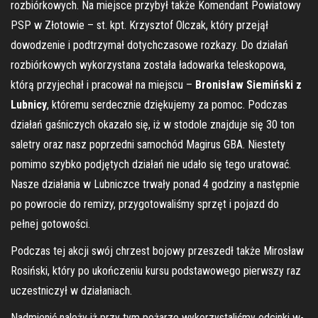
rozbiórkowych. Na miejsce przybył także Komendant Powiatowy
PSP w Złotowie – st. kpt. Krzysztof Olczak, który przejął
dowodzenie i podtrzymał dotychczasowe rozkazy. Do działań
rozbiórkowych wykorzystana została ładowarka teleskopowa,
którą przyjechał i pracował na miejscu –
Bronisław Siemiński z
Lubnicy
, któremu serdecznie dziękujemy za pomoc. Podczas
działań gaśniczych okazało się, iż w stodole znajduje się 30 ton
saletry oraz nasz poprzedni samochód Magirus GBA. Niestety
pomimo szybko podjętych działań nie udało się tego uratować.
Nasze działania w Lubniczce trwały ponad 4 godziny a następnie
po powrocie do remizy, przygotowaliśmy sprzęt i pojazd do
pełnej gotowości.
Podczas tej akcji swój chrzest bojowy przeszedł także Mirosław
Rosiński, który po ukończeniu kursu podstawowego pierwszy raz
uczestniczył w działaniach.
Nadmienić należy iż przy tym pożarze wykorzystaliśmy odcinki w-