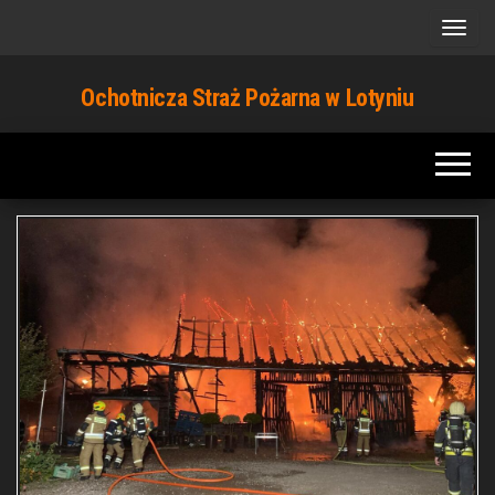
Przejdź
do
treści
Ochotnicza Straż Pożarna w Lotyniu