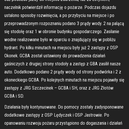
naczelnik potwierdził informację o pożarze. Podczas dojazdu
ustalono sposoby rozwinięcia, a po przybyciu na miejsce i po
przeprowadzonym rozpoznaniu podano 3 prądy wody. 2 na palącą
się stodołę oraz 1 w obronie budynku gospodarczego. Zasilanie
wodne realizowane było w oparciu o znajdujący się w pobliżu
hydrant. Po kilku minutach na miejscu były już 2 zastępy z OSP
Okonek. GCBA został ustawiony do prowadzenia działań
gaśniczych z drugiej strony stodoły a zastęp z GBA zasilił nasze
auto. Dodatkowo podano 2 prądy wody od strony podwórka i 2 z
okoneckiego GCBA. Po kolejnych minutach na miejscu pojawiły się
zastępy z JRG Szczecinek – GCBA i SH, oraz z JRG Złotów
GCBA i SD.
Działania były kontynuowane. Do pomocy zostały zadysponowane
dodatkowe zastępy z OSP Lędyczek i OSP Jastrowie. Po
opanowaniu rozwoju pożaru przystąpiono do dogaszania i działań