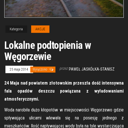
Kategoria
AKCJE
Lokalne podtopienia w
Węgorzewie
przez
PAWEŁ JASKÓŁKA-STANISZ
25 maja 2014
Wyłączono
24 Maja nad powiatem złotowskim przeszła dość intensywna
fala opadów deszczu powiązana z wyładowaniami
atmosferycznymi.
Woda narobiła dużo kłopotów w miejscowości Węgorzewo gdzie
spływająca ulicami wlewała się na posesję jednego z
mieszkańców. Ilość napływającej wody była na tyle wystarczająca