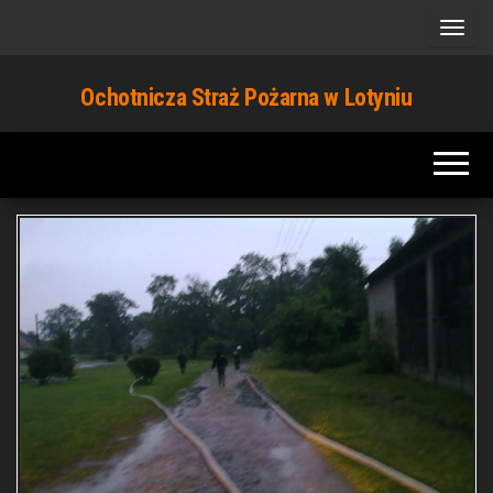
Przejdź
do
treści
Ochotnicza Straż Pożarna w Lotyniu