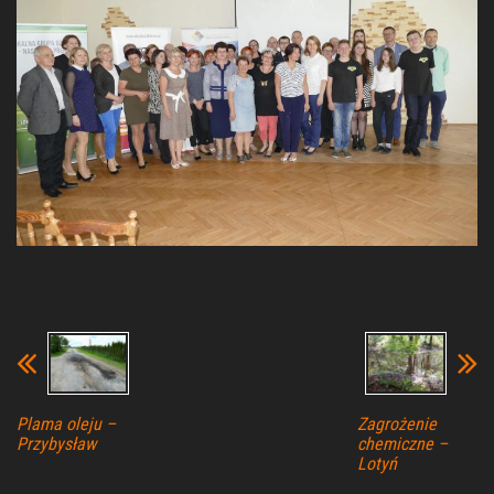
Plama oleju –
Zagrożenie
Przybysław
chemiczne –
Lotyń