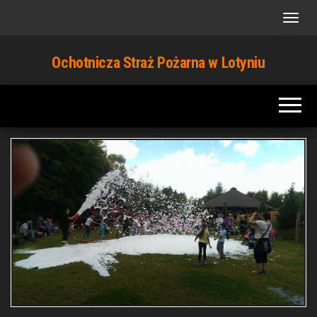
Przejdź
do
treści
Ochotnicza Straż Pożarna w Lotyniu