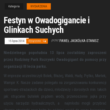
Kategoria
WYDARZENIA
Festyn w Owadogigancie i
Glinkach Suchych
przez
PAWEŁ JASKÓŁKA-STANISZ
15 lipca 2014
Wyłączono
Niedzielnego popołudnia 13 lipca zostaliśmy zaproszeni
przez Rodzinny Park Rozrywki Owadogigant do pomocy przy
organizacji III lecia parku.
W imprezie uczestniczyli Bolek, Błażej, Waldi, Hudy, Pętko, Mietek,
Wampir K. Nasze zadanie polegało na zorganizowaniu konkurencji
sportowo-strażackich dla dzieci, młodzieży i dorosłych min. takich
jak: strącanie butelek prądem wody, przenoszenie jajka przy
użyciu narzędzi hydraulicznych, a najmłodsi mogli przybrać