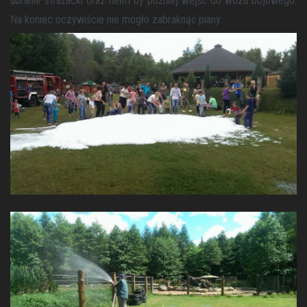
ubranie strażacki oraz hełm by później wejść do wozu bojowego.
Na koniec oczywiście nie mogło zabraknąć piany.