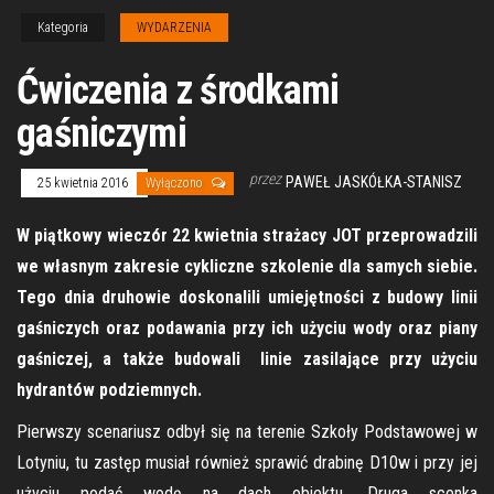
Kategoria
WYDARZENIA
Ćwiczenia z środkami
gaśniczymi
przez
PAWEŁ JASKÓŁKA-STANISZ
25 kwietnia 2016
Wyłączono
W piątkowy wieczór 22 kwietnia strażacy JOT przeprowadzili
we własnym zakresie cykliczne szkolenie dla samych siebie.
Tego dnia druhowie doskonalili umiejętności z budowy linii
gaśniczych oraz podawania przy ich użyciu wody oraz piany
gaśniczej, a także budowali linie zasilające przy użyciu
hydrantów podziemnych.
Pierwszy scenariusz odbył się na terenie Szkoły Podstawowej w
Lotyniu, tu zastęp musiał również sprawić drabinę D10w i przy jej
użyciu podać wodę na dach obiektu. Druga scenka