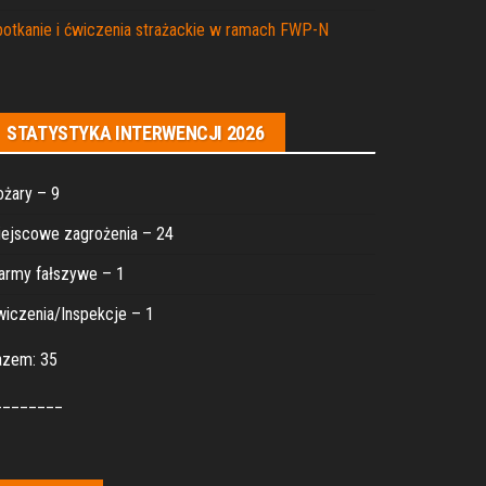
otkanie i ćwiczenia strażackie w ramach FWP-N
STATYSTYKA INTERWENCJI 2026
żary – 9
ejscowe zagrożenia – 24
army fałszywe – 1
iczenia/Inspekcje – 1
azem: 35
________