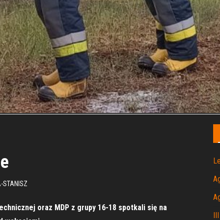
ne
Le
A
-STANISZ
A
echnicznej oraz MDP z grupy 16-18 spotkali się na
II