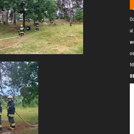
Oc
ul
wo
os
N
8