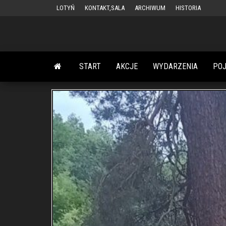
Przejdź
LOTYŃ
KONTAKT,SALA
ARCHIWUM
HISTORIA
do
treści
START
AKCJE
WYDARZENIA
PO