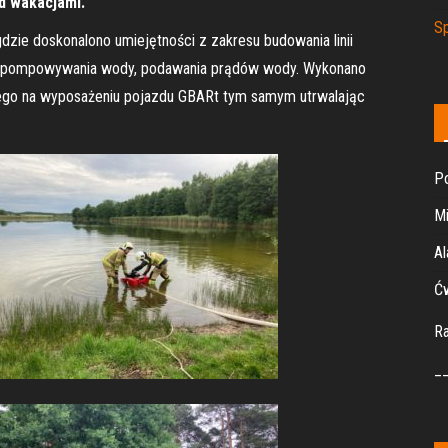
d wakacjami.
Sp
gdzie doskonalono umiejętności z zakresu budowania linii
zepompowywania wody, podawania prądów wody. Wykonano
cego na wyposażeniu pojazdu GBARt tym samym utrwalając
Po
Mi
Al
Ćw
R
_