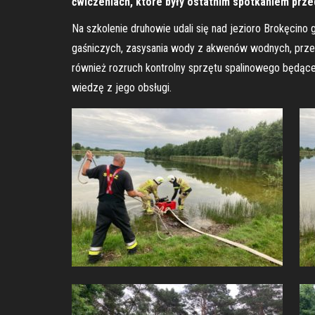
ćwiczeniach, które były ostatnim spotkaniem prze
Na szkolenie druhowie udali się nad jezioro Brokęcino 
gaśniczych, zasysania wody z akwenów wodnych, pr
również rozruch kontrolny sprzętu spalinowego będą
wiedzę z jego obsługi.