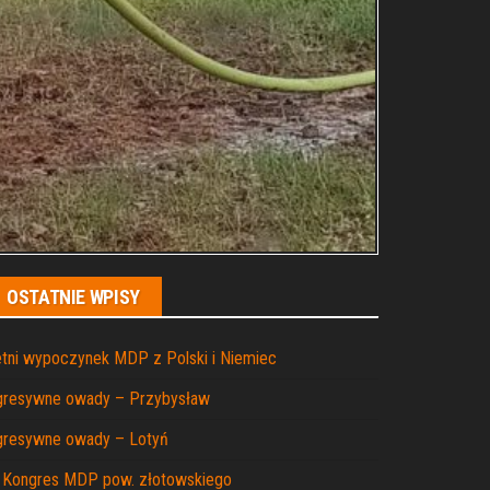
OSTATNIE WPISY
tni wypoczynek MDP z Polski i Niemiec
gresywne owady – Przybysław
gresywne owady – Lotyń
I Kongres MDP pow. złotowskiego