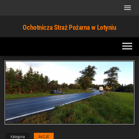
Przejdź
do
treści
Ochotnicza Straż Pożarna w Lotyniu
Kategoria
AKCJE