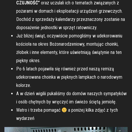
CZUJNOŚĆ”
oraz uczulali ich o tematach związanych z
pożarami w domach i eksploatacji urządzeń grzewczych.
Dochód z sprzedaży kalendarzy przeznaczony zostanie na
doposażenie jednostki w sprzęt ratowniczy.
Już bliżej świąt, oczywiście pomogliśmy w udekorowaniu
kościoła na okres Bożonarodzeniowy, montując choinki,
żłobek i inne elementy, które uświetniają świątynie na ten
piękny okres.
Po 6 latach pojawiła się również przed naszą remizą
udekorowana choinka w pięknych lampkach o narodowym
kolorze.
A w dzień wigilii pukaliśmy do domów naszych sympatyków
i osób chętnych by wręczyć im świeżo ściętą jemiołę.
Watro i trzeba pomagać
a poniżej kilka zdjęć z tych
wydarzeń