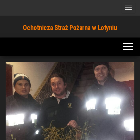
Przejdź
do
treści
Ochotnicza Straż Pożarna w Lotyniu