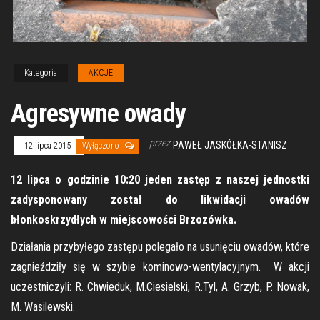
Kategoria
AKCJE
Agresywne owady
przez
PAWEŁ JASKÓŁKA-STANISZ
12 lipca 2015
Wyłączono
12 lipca o godzinie 10:20 jeden zastęp z naszej jednostki
zadysponowany został do likwidacji owadów
błonkoskrzydłych w miejscowości Brzozówka.
Działania przybyłego zastępu polegało na usunięciu owadów, które
zagnieździły się w szybie kominowo-wentylacyjnym. W akcji
uczestniczyli: R. Chwieduk, M.Ciesielski, R.Tyl, A. Grzyb, P. Nowak,
M. Wasilewski.