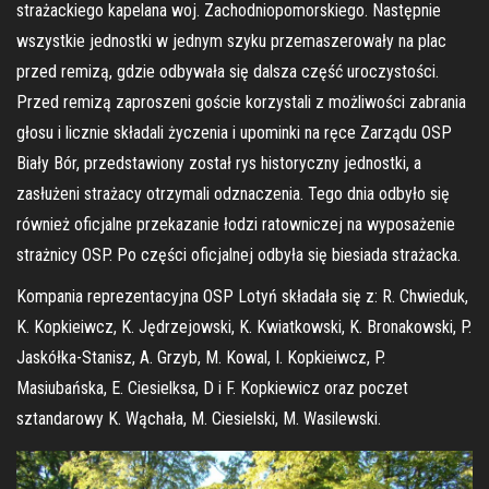
strażackiego kapelana woj. Zachodniopomorskiego. Następnie
wszystkie jednostki w jednym szyku przemaszerowały na plac
przed remizą, gdzie odbywała się dalsza część uroczystości.
Przed remizą zaproszeni goście korzystali z możliwości zabrania
głosu i licznie składali życzenia i upominki na ręce Zarządu OSP
Biały Bór, przedstawiony został rys historyczny jednostki, a
zasłużeni strażacy otrzymali odznaczenia. Tego dnia odbyło się
również oficjalne przekazanie łodzi ratowniczej na wyposażenie
strażnicy OSP. Po części oficjalnej odbyła się biesiada strażacka.
Kompania reprezentacyjna OSP Lotyń składała się z: R. Chwieduk,
K. Kopkieiwcz, K. Jędrzejowski, K. Kwiatkowski, K. Bronakowski, P.
Jaskółka-Stanisz, A. Grzyb, M. Kowal, I. Kopkieiwcz, P.
Masiubańska, E. Ciesielksa, D i F. Kopkiewicz oraz poczet
sztandarowy K. Wąchała, M. Ciesielski, M. Wasilewski.