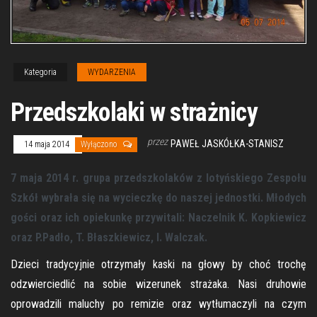
Kategoria
WYDARZENIA
Przedszkolaki w strażnicy
przez
PAWEŁ JASKÓŁKA-STANISZ
14 maja 2014
Wyłączono
7 maja 2014 r. grupa przedszkolaków z lotyńskiego Zespołu
Szkół wybrała się na wycieczkę do naszej jednostki. Młodych
gości oraz ich opiekunkę przywitali: Naczelnik K. Kopkiewicz
oraz P.Padło, T. Błaszkiewicz, I. Walczak.
Dzieci tradycyjnie otrzymały kaski na głowy by choć trochę
odzwierciedlić na sobie wizerunek strażaka. Nasi druhowie
oprowadzili maluchy po remizie oraz wytłumaczyli na czym