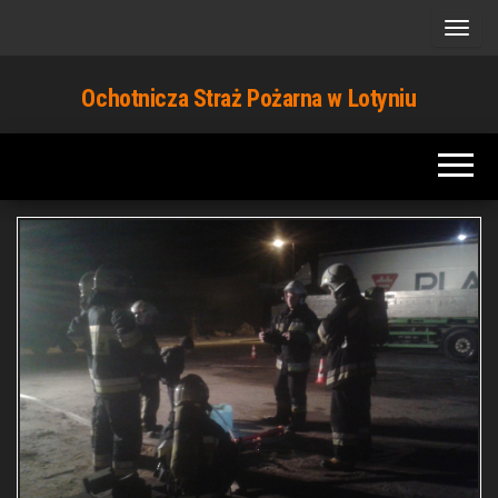
Przejdź
do
treści
Ochotnicza Straż Pożarna w Lotyniu