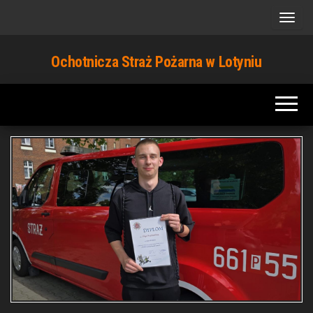
Przejdź
do
treści
Ochotnicza Straż Pożarna w Lotyniu