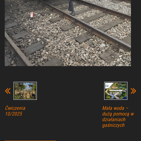
Ćwiczenia
Mała woda –
10/2025
dużą pomocą w
działaniach
gaśniczych