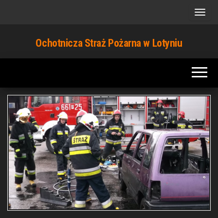
Przejdź
do
treści
Ochotnicza Straż Pożarna w Lotyniu